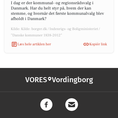
I dag er der kommunal- og regionsrådsvalg i
Danmark. Har du helt styr på, hvem der kan
stemme, og hvornår det første kommunalvalg blev
afholdt i Danmark?
Kilde: Kilde: borger.dk / Indenrigs- og Boligministeriet /
”Danske kommuner 1838-2012”
Læs hele artiklen her
Kopiér link
VORES
Vordingborg