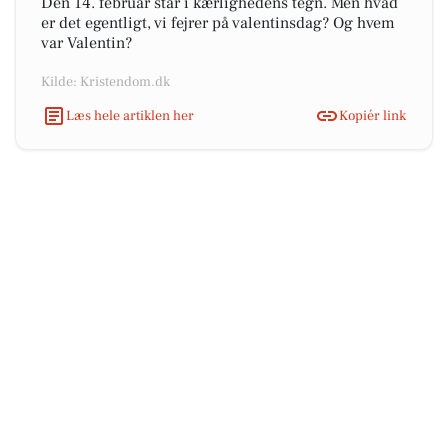
Den 14. februar står i kærlighedens tegn. Men hvad
er det egentligt, vi fejrer på valentinsdag? Og hvem
var Valentin?
Kilde: Kristendom.dk
Læs hele artiklen her
Kopiér link