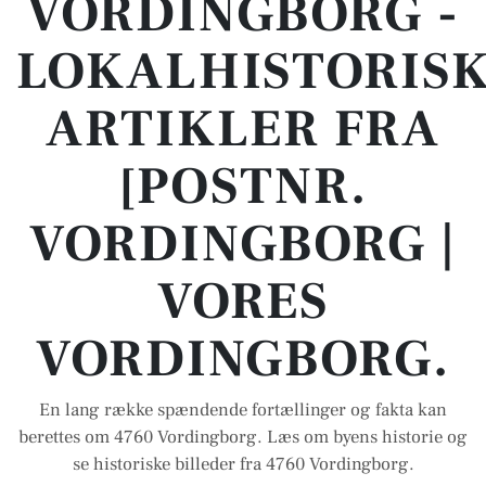
VORDINGBORG -
LOKALHISTORIS
ARTIKLER FRA
[POSTNR.
VORDINGBORG |
VORES
VORDINGBORG.
En lang række spændende fortællinger og fakta kan
berettes om 4760 Vordingborg. Læs om byens historie og
se historiske billeder fra 4760 Vordingborg.