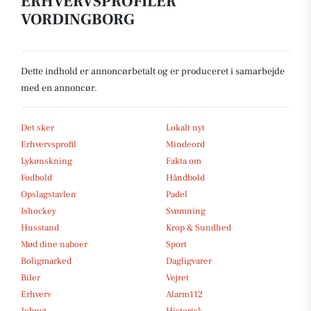
ERHVERVSPROFILER
VORDINGBORG
Dette indhold er annoncørbetalt og er produceret i samarbejde
med en annoncør.
Det sker
Lokalt nyt
Erhvervsprofil
Mindeord
Lykønskning
Fakta om
Fodbold
Håndbold
Opslagstavlen
Padel
Ishockey
Svømning
Husstand
Krop & Sundhed
Mød dine naboer
Sport
Boligmarked
Dagligvarer
Biler
Vejret
Erhverv
Alarm112