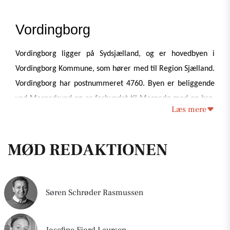
Vordingborg
Vordingborg ligger på Sydsjælland, og er hovedbyen i 
Vordingborg Kommune, som hører med til Region Sjælland. 
Vordingborg har postnummeret 4760. Byen er beliggende 
ved Masnedsund og er forbundet til Masnedø med en bro. 
Læs mere
Masnedø er desuden forbundet til Falster via 
Storstrømsbroen. Vordingborg har busforbidnelser til 
MØD REDAKTIONEN
blandt andet Stege, Præstø, Næstved og Maribo. Derudover 
er der togforbindelse til København og Rødby. Også 
InterCityExpress-toget mellem København og Hamborg og 
EuroCity-toget mellem København og Berlin holder på 
Søren Schrøder Rasmussen
stationen. 