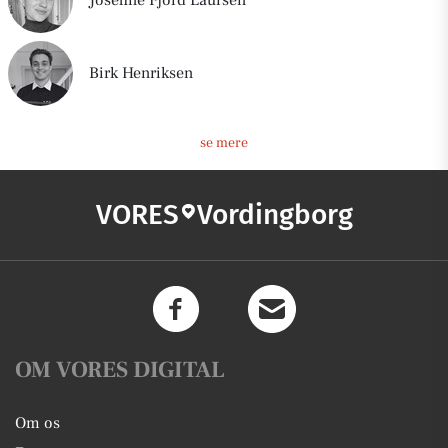
Josefine Fjord Laursen
Vordingborg har 12.005 indbyggere. Udenfor Vordingborgs 
bygrænse ligger satellitbyerne Nyråd, Ørslev og Stensved. 
Birk Henriksen
Inkluderes disse i indbyggertallet, har Vordingborg 17.973 
indbyggere. 
se mere
Vordingborg Kommune blev dannet i 1970. Under 
strukturreformen i 2007 blev Vordingborg Kommune 
VORES
Vordingborg
sammenlagt med Langebæk Kommune, Møn Kommune og 
Præstø Kommune. 
Vordingborgs historie
Vordingborg har en lang historie, og er grundlagt tilbage i 
OM VORES DIGITAL
1100-tallet. Foruden at være en gammel færgeby har 
Vordingborg også været hjemsted for tre af Valdemar-
Om os
kongerne. I dag står ruinerne af den gamle kongeborg 