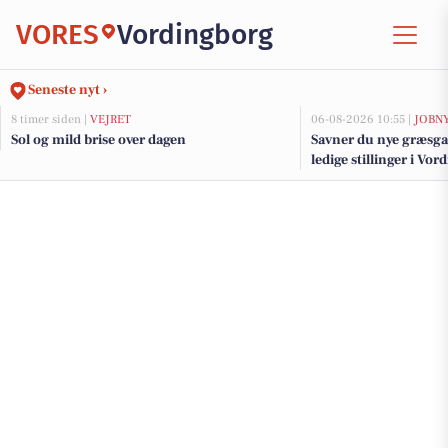
VORES
Vordingborg
Seneste nyt ›
8 timer siden |
VEJRET
06-08-2026 10:55 |
JOBN
Sol og mild brise over dagen
Savner du nye græsga
ledige stillinger i V