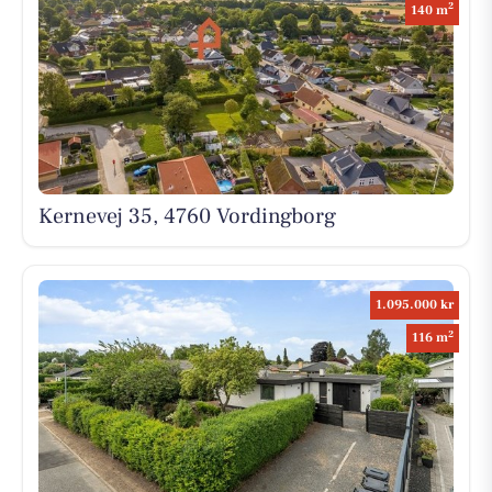
2
140 m
Kernevej 35, 4760 Vordingborg
1.095.000 kr
2
116 m