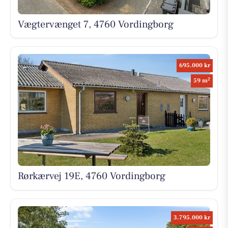
Vægtervænget 7, 4760 Vordingborg
695.000 kr
2
59 m
Rørkærvej 19E, 4760 Vordingborg
3.795.000 kr