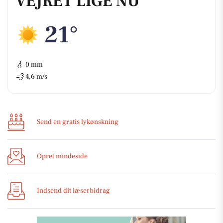
VEJRET LIGE NU
21°
💧
0 mm
💨
4,6 m/s
Send en gratis lykønskning
Opret mindeside
Indsend dit læserbidrag