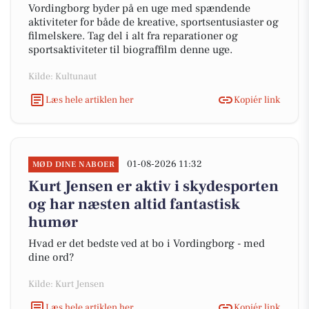
Vordingborg byder på en uge med spændende
aktiviteter for både de kreative, sportsentusiaster og
filmelskere. Tag del i alt fra reparationer og
sportsaktiviteter til biograffilm denne uge.
Kilde: Kultunaut
Læs hele artiklen her
Kopiér link
01-08-2026 11:32
MØD DINE NABOER
Kurt Jensen er aktiv i skydesporten
og har næsten altid fantastisk
humør
Hvad er det bedste ved at bo i Vordingborg - med
dine ord?
Kilde: Kurt Jensen
Læs hele artiklen her
Kopiér link