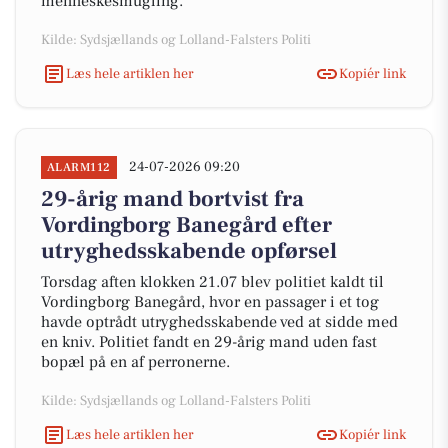
menneskesmugling.
Kilde: Sydsjællands og Lolland-Falsters Politi
Læs hele artiklen her
Kopiér link
24-07-2026 09:20
ALARM112
29-årig mand bortvist fra
Vordingborg Banegård efter
utryghedsskabende opførsel
Torsdag aften klokken 21.07 blev politiet kaldt til
Vordingborg Banegård, hvor en passager i et tog
havde optrådt utryghedsskabende ved at sidde med
en kniv. Politiet fandt en 29-årig mand uden fast
bopæl på en af perronerne.
Kilde: Sydsjællands og Lolland-Falsters Politi
Læs hele artiklen her
Kopiér link