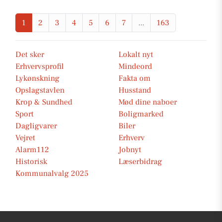
1
2
3
4
5
6
7
...
163
Det sker
Lokalt nyt
Erhvervsprofil
Mindeord
Lykønskning
Fakta om
Opslagstavlen
Husstand
Krop & Sundhed
Mød dine naboer
Sport
Boligmarked
Dagligvarer
Biler
Vejret
Erhverv
Alarm112
Jobnyt
Historisk
Læserbidrag
Kommunalvalg 2025