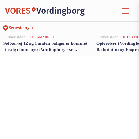
VORES
Vordingborg
Seneste nyt ›
2 timer siden |
BOLIGMARKED
3 timer siden |
DET SKER
Solbærvej 12 og 1 anden boliger er kommet
Oplevelser i Vordingb
til salg denne uge i Vordingborg - se
Badminton og Biograf
boligerne her.