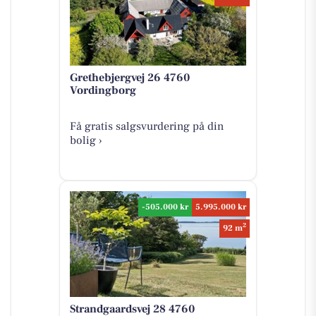
Grethebjergvej 26 4760
Vordingborg
Få gratis salgsvurdering på din
bolig ›
-505.000 kr
5.995.000 kr
2
92 m
Strandgaardsvej 28 4760