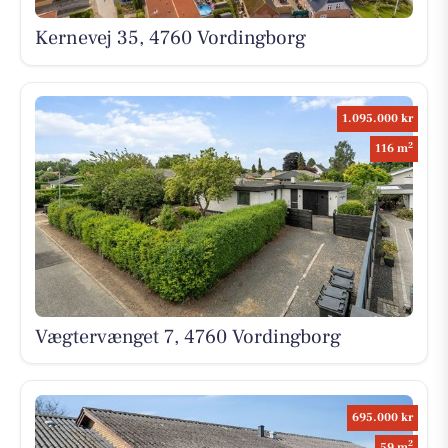
Kernevej 35, 4760 Vordingborg
1.095.000 kr
2
116 m
Vægtervænget 7, 4760 Vordingborg
695.000 kr
2
59 m