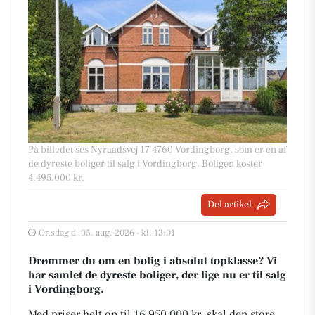
På billedet ses Nyraadsvej 17 4760 Vordingborg, som er en af
de dyreste boliger til salg i Vordingborg. Boligen koster
4.495.000 kr.
Del artikel
Onsdag d. 05. aug. 2026 - kl. 13:01
Drømmer du om en bolig i absolut topklasse? Vi
har samlet de dyreste boliger, der lige nu er til salg
i Vordingborg.
Med priser helt op til 16.950.000 kr, skal den store