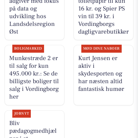
ådgiver med fokus
toiletpapir til kun
på data og
16 kr. og Spier PS
udvikling hos
vin til 39 kr. i
Landsdelsregion
Vordingborgs
Øst
dagligvarebutikker
BOLIGMARKED
MØD DINE NABOER
Munkestræde 2 er
Kurt Jensen er
til salg for kun
aktiv i
495.000 kr.: Se de
skydesporten og
billigste boliger til
har næsten altid
salg i Vordingborg
fantastisk humør
her
JOBNYT
Bliv
pædagogmedhjæl