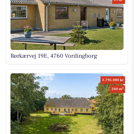
Rørkærvej 19E, 4760 Vordingborg
3.795.000 kr
2
240 m