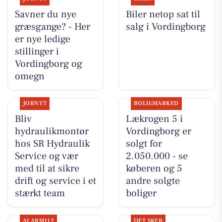
Savner du nye
Biler netop sat til
græsgange? - Her
salg i Vordingborg
er nye ledige
stillinger i
Vordingborg og
omegn
JOBNYT
BOLIGMARKED
Bliv
Lækrogen 5 i
hydraulikmontør
Vordingborg er
hos SR Hydraulik
solgt for
Service og vær
2.050.000 - se
med til at sikre
køberen og 5
drift og service i et
andre solgte
stærkt team
boliger
ALARM112
DET SKER