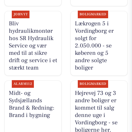
JOBNYT
BOLIGMARKED
Bliv
Lækrogen 5 i
hydraulikmontør
Vordingborg er
hos SR Hydraulik
solgt for
Service og vær
2.050.000 - se
med til at sikre
køberen og 5
drift og service i et
andre solgte
stærkt team
boliger
ALARM112
BOLIGMARKED
Midt- og
Hejrevej 73 og 3
Sydsjællands
andre boliger er
Brand & Redning:
kommet til salg
Brand i bygning
denne uge i
Vordingborg - se
boligerne her.