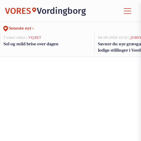
VORES
Vordingborg
Seneste nyt ›
7 timer siden |
VEJRET
06-08-2026 10:55 |
JOBN
Sol og mild brise over dagen
Savner du nye græsga
ledige stillinger i V