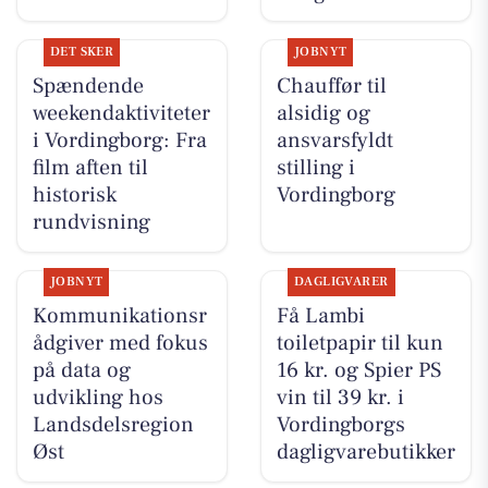
DET SKER
JOBNYT
Spændende
Chauffør til
weekendaktiviteter
alsidig og
i Vordingborg: Fra
ansvarsfyldt
film aften til
stilling i
historisk
Vordingborg
rundvisning
JOBNYT
DAGLIGVARER
Kommunikationsr
Få Lambi
ådgiver med fokus
toiletpapir til kun
på data og
16 kr. og Spier PS
udvikling hos
vin til 39 kr. i
Landsdelsregion
Vordingborgs
Øst
dagligvarebutikker