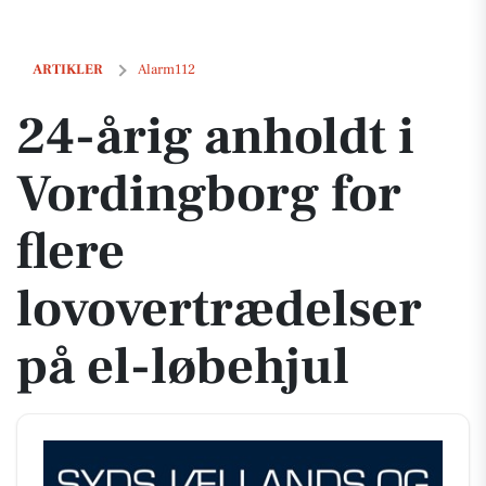
24-årig anholdt i Vordingborg for flere lovovertrædelser på el-løbehju
ARTIKLER
Alarm112
24-årig anholdt i
Vordingborg for
flere
lovovertrædelser
på el-løbehjul