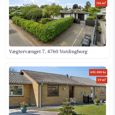
2
116 m
Vægtervænget 7, 4760 Vordingborg
695.000 kr
2
59 m