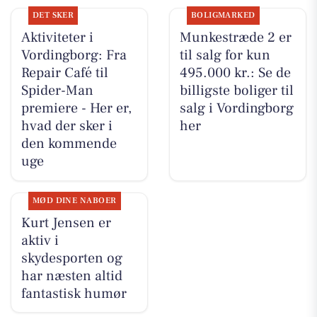
DET SKER
BOLIGMARKED
Aktiviteter i
Munkestræde 2 er
Vordingborg: Fra
til salg for kun
Repair Café til
495.000 kr.: Se de
Spider-Man
billigste boliger til
premiere - Her er,
salg i Vordingborg
hvad der sker i
her
den kommende
uge
MØD DINE NABOER
Kurt Jensen er
aktiv i
skydesporten og
har næsten altid
fantastisk humør