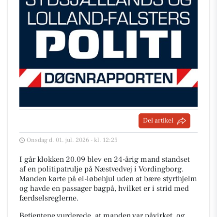
Del artikel
Onsdag d. 01. jul. 2026 - kl. 12:25
I går klokken 20.09 blev en 24-årig mand standset
af en politipatrulje på Næstvedvej i Vordingborg.
Manden kørte på el-løbehjul uden at bære styrthjelm
og havde en passager bagpå, hvilket er i strid med
færdselsreglerne.
Betjentene vurderede, at manden var påvirket, og