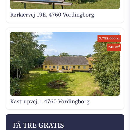
Rørkærvej 19E, 4760 Vordingborg
3.795.000 kr
2
240 m
Kastrupvej 1, 4760 Vordingborg
FÅ TRE GRATIS