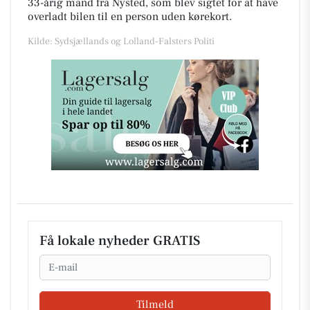
33-årig mand fra Nysted, som blev sigtet for at have
overladt bilen til en person uden kørekort.
Kilde: Sydsjællands og Lolland-Falsters Politi
Få lokale nyheder GRATIS
Email
Tilmeld