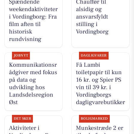
Spændende
Chauffør til
weekendaktiviteter
alsidig og
i Vordingborg: Fra
ansvarsfyldt
film aften til
stilling i
historisk
Vordingborg
rundvisning
JOBNYT
DAGLIGVARER
Kommunikationsr
Få Lambi
ådgiver med fokus
toiletpapir til kun
på data og
16 kr. og Spier PS
udvikling hos
vin til 39 kr. i
Landsdelsregion
Vordingborgs
Øst
dagligvarebutikker
DET SKER
BOLIGMARKED
Aktiviteter i
Munkestræde 2 er