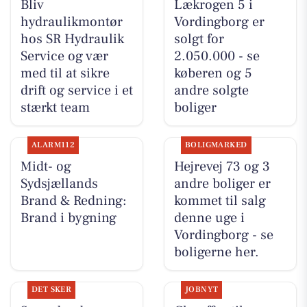
Bliv
Lækrogen 5 i
hydraulikmontør
Vordingborg er
hos SR Hydraulik
solgt for
Service og vær
2.050.000 - se
med til at sikre
køberen og 5
drift og service i et
andre solgte
stærkt team
boliger
ALARM112
BOLIGMARKED
Midt- og
Hejrevej 73 og 3
Sydsjællands
andre boliger er
Brand & Redning:
kommet til salg
Brand i bygning
denne uge i
Vordingborg - se
boligerne her.
DET SKER
JOBNYT