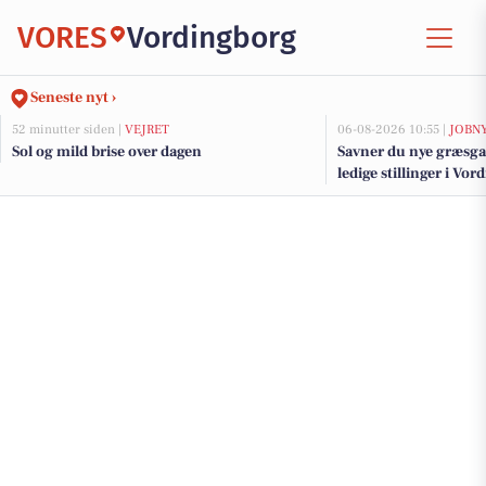
VORES
Vordingborg
Seneste nyt ›
52 minutter siden |
VEJRET
06-08-2026 10:55 |
JOBN
Sol og mild brise over dagen
Savner du nye græsga
ledige stillinger i V