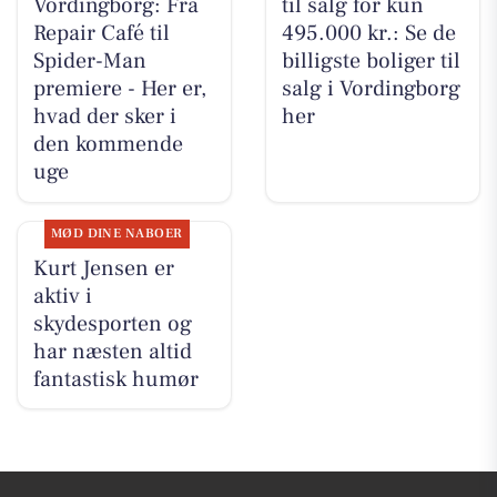
Vordingborg: Fra
til salg for kun
Repair Café til
495.000 kr.: Se de
Spider-Man
billigste boliger til
premiere - Her er,
salg i Vordingborg
hvad der sker i
her
den kommende
uge
MØD DINE NABOER
Kurt Jensen er
aktiv i
skydesporten og
har næsten altid
fantastisk humør