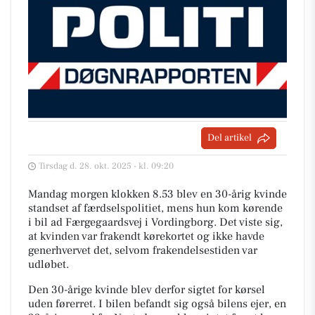
Del artikel
Tirsdag d. 28. okt. 2025 - kl. 09:20
Mandag morgen klokken 8.53 blev en 30-årig kvinde
standset af færdselspolitiet, mens hun kom kørende
i bil ad Færgegaardsvej i Vordingborg. Det viste sig,
at kvinden var frakendt kørekortet og ikke havde
generhvervet det, selvom frakendelsestiden var
udløbet.
Den 30-årige kvinde blev derfor sigtet for kørsel
uden førerret. I bilen befandt sig også bilens ejer, en