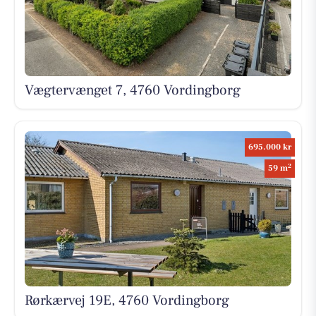
Vægtervænget 7, 4760 Vordingborg
695.000 kr
2
59 m
Rørkærvej 19E, 4760 Vordingborg