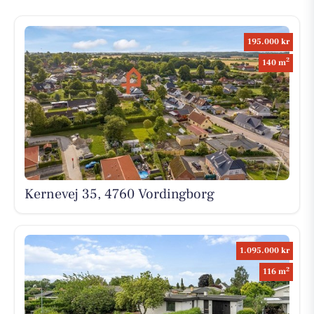
195.000 kr
2
140 m
Kernevej 35, 4760 Vordingborg
1.095.000 kr
2
116 m