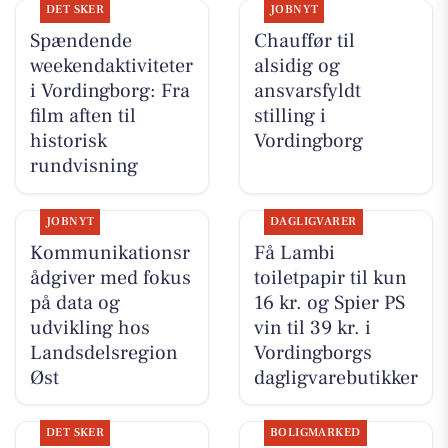
DET SKER
JOBNYT
Spændende
Chauffør til
weekendaktiviteter
alsidig og
i Vordingborg: Fra
ansvarsfyldt
film aften til
stilling i
historisk
Vordingborg
rundvisning
JOBNYT
DAGLIGVARER
Kommunikationsr
Få Lambi
ådgiver med fokus
toiletpapir til kun
på data og
16 kr. og Spier PS
udvikling hos
vin til 39 kr. i
Landsdelsregion
Vordingborgs
Øst
dagligvarebutikker
DET SKER
BOLIGMARKED