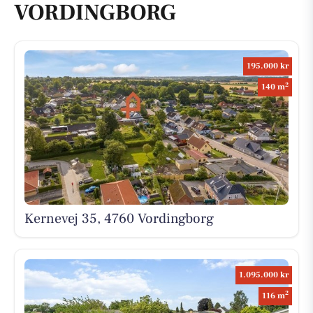
VORDINGBORG
195.000 kr
2
140 m
Kernevej 35, 4760 Vordingborg
1.095.000 kr
2
116 m