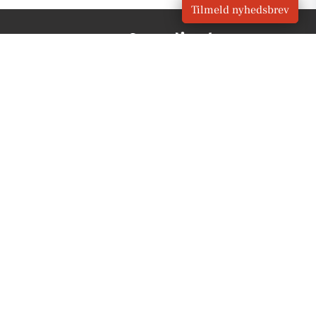
Tilmeld nyhedsbrev
VORES
Vordingborg
OM VORES DIGITAL
Om os
For annoncører
Vilkår og Privatlivspolitik
Kontakt VORES Digital
Administrer samtykke