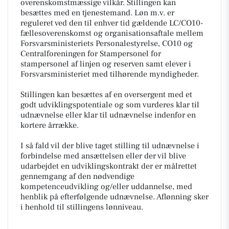
overenskomstmæssige vilkår. Stillingen kan
besættes med en tjenestemand. Løn m.v. er
reguleret ved den til enhver tid gældende LC/CO10-
fællesoverenskomst og organisationsaftale mellem
Forsvarsministeriets Personalestyrelse, CO10 og
Centralforeningen for Stampersonel for
stampersonel af linjen og reserven samt elever i
Forsvarsministeriet med tilhørende myndigheder.
S
tillingen kan besættes af en oversergent med et
godt udviklingspotentiale og som vurderes klar til
udnævnelse eller klar til udnævnelse indenfor en
kortere årrække.
I så fald vil der blive taget stilling til udnævnelse i
forbindelse med ansættelsen eller der vil blive
udarbejdet en udviklingskontrakt der er målrettet
gennemgang af den nødvendige
kompetenceudvikling og/eller uddannelse, med
henblik på efterfølgende udnævnelse. Aflønning sker
i henhold til stillingens lønniveau.