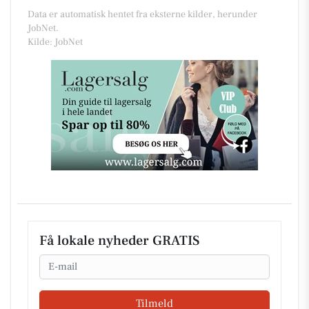
Data er automatisk hentet fra eksterne kilder, herunder
JobNet.
Kilde: JobNet
Få lokale nyheder GRATIS
Email
Tilmeld