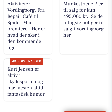
Aktiviteter i
Munkestræde 2 er
Vordingborg: Fra
til salg for kun
Repair Café til
495.000 kr.: Se de
Spider-Man
billigste boliger til
premiere - Her er,
salg i Vordingborg
hvad der sker i
her
den kommende
uge
MØD DINE NABOER
Kurt Jensen er
aktiv i
skydesporten og
har næsten altid
fantastisk humør