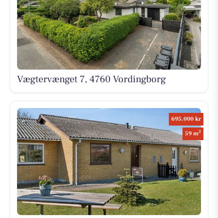
Vægtervænget 7, 4760 Vordingborg
695.000 kr
2
59 m