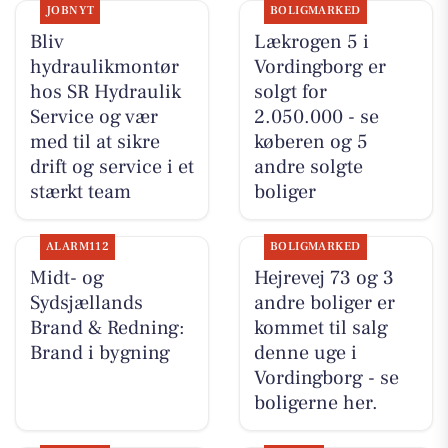
JOBNYT
BOLIGMARKED
Bliv
Lækrogen 5 i
hydraulikmontør
Vordingborg er
hos SR Hydraulik
solgt for
Service og vær
2.050.000 - se
med til at sikre
køberen og 5
drift og service i et
andre solgte
stærkt team
boliger
ALARM112
BOLIGMARKED
Midt- og
Hejrevej 73 og 3
Sydsjællands
andre boliger er
Brand & Redning:
kommet til salg
Brand i bygning
denne uge i
Vordingborg - se
boligerne her.