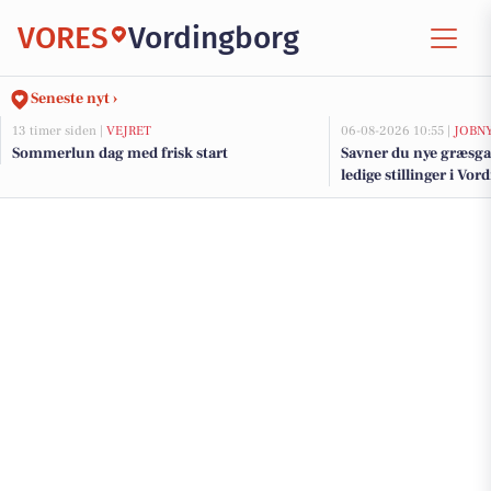
VORES
Vordingborg
Seneste nyt ›
13 timer siden |
VEJRET
06-08-2026 10:55 |
JOBN
Sommerlun dag med frisk start
Savner du nye græsga
ledige stillinger i V