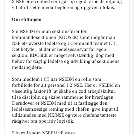
2 NSE er en enhed som går op i godt arbejdsmiljø og
vil altid sætte medarbejderen og opgaven i fokus.
Om stillingen
Sm NSEBM er man sektionsfører for
kommandosektionen (KDOSEK) samt indgår man i
NSE’ets øverste ledelse og i Command teamet (CT).
Det betyder, at der er ledelsesansvar for egen
sektion. KDOSEK er meget selvstændig, dog med
behov for daglig ledelse og udvikling af sektionens
medarbejdere.
Som medlem i CT har NSEBM en rolle som
forbillede for alt personel i 2 NSE. Her er NSEBM en
væsentlig faktor ift. at skabe en god arbejdskultur,
tilse disciplin og skabe rammerne for hverdagen.
Derudover er NSEBM med til at fastlægge den
ledelsesmæssige retning med chefen, give input til
uddannelse med NK/NSE og være chefens tætteste
rådgiver om operativ logistik.
Din rolle som NSEBM vil være: