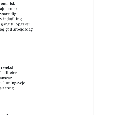
stematisk
højt tempo
lvstændigt
v indstilling
lgang til opgaver
l og god arbejdsdag
 i vækst
aciliteter
 ansvar
eslutningsveje
erfaring