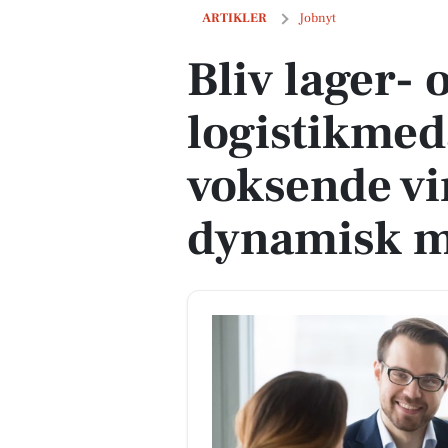
Bliv lager- og logistikmedarbejder hos
ARTIKLER
Jobnyt
Bliv lager- 
logistikmed
voksende vi
dynamisk m