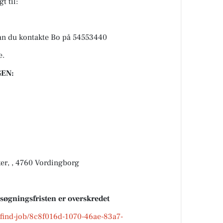
t til:
 kan du kontakte Bo på 54553440
e.
EN:
er, , 4760 Vordingborg
nsøgningsfristen er overskredet
k/find-job/8c8f016d-1070-46ae-83a7-