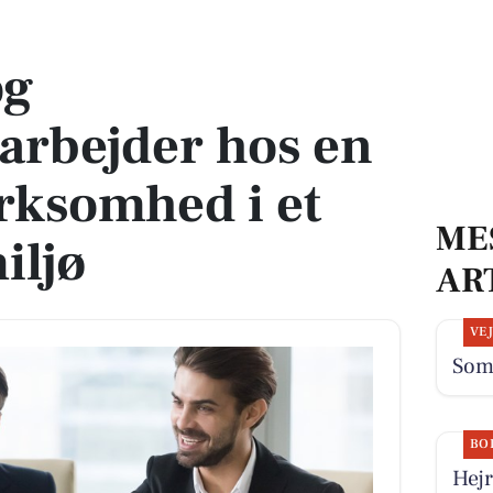
 en voksende virksomhed i et dynamisk miljø
og
arbejder hos en
rksomhed i et
ME
iljø
AR
VE
Som
BO
Hejr