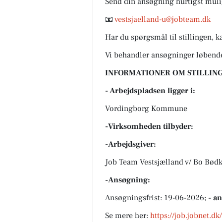
Send din ansøgning hurtigst mulig
📧
vestsjaelland-u@jobteam.dk
Har du spørgsmål til stillingen,
Vi behandler ansøgninger løbend
INFORMATIONER OM STILLING
- Arbejdspladsen ligger i:
Vordingborg Kommune
-Virksomheden tilbyder:
-Arbejdsgiver:
Job Team Vestsjælland v/ Bo Bødk
-Ansøgning:
Ansøgningsfrist: 19-06-2026;
- a
Se mere her:
https://job.jobnet.d