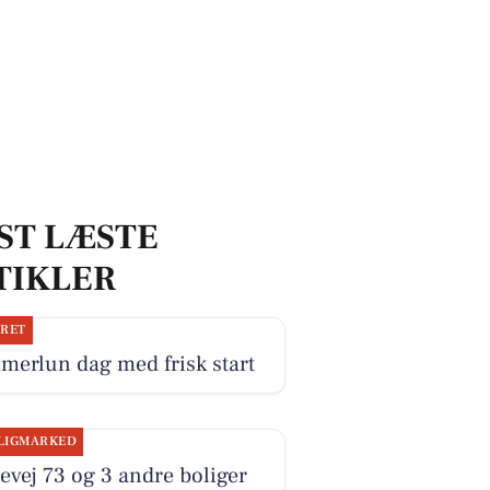
ST LÆSTE
TIKLER
JRET
merlun dag med frisk start
LIGMARKED
evej 73 og 3 andre boliger