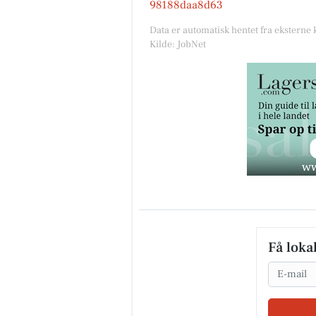
98188daa8d63
Data er automatisk hentet fra eksterne 
Kilde: JobNet
Få loka
Email