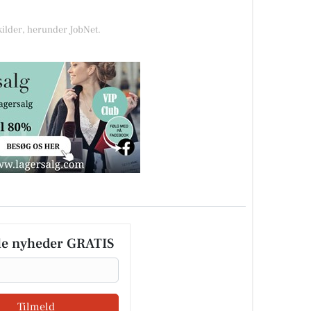
kilder, herunder JobNet.
le nyheder GRATIS
Tilmeld