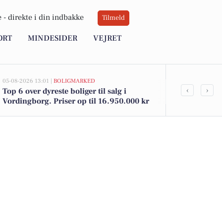
 -
direkte i din indbakke
Tilmeld
ORT
MINDESIDER
VEJRET
05-08-2026 13:01 |
BOLIGMARKED
05-08-2026 13:01
‹
›
Top 6 over dyreste boliger til salg i
Hejrevej 73 
Vordingborg. Priser op til 16.950.000 kr
til salg denn
boligerne he