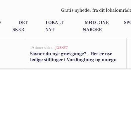
Gratis nyheder fra
dit
lokalområde
V
DET
LOKALT
MØD DINE
SP
SKER
NYT
NABOER
19 timer siden |
JOBNYT
Savner du nye græsgange? - Her er nye
ledige stillinger i Vordingborg og omegn