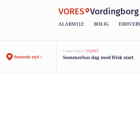
VORES
Vordingborg
ALARM112
BOLIG
ERHVER
1 time siden |
VEJRET
Seneste nyt ›
Sommerlun dag med frisk start