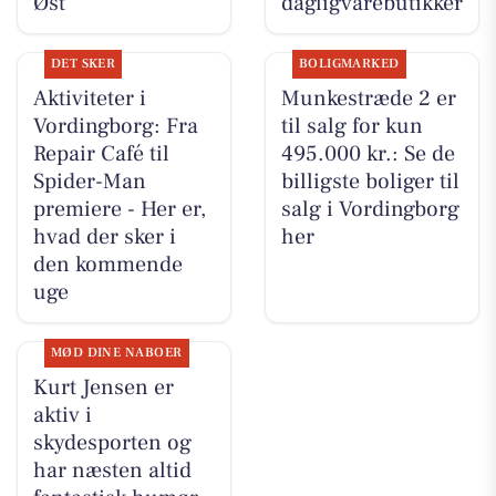
Øst
dagligvarebutikker
DET SKER
BOLIGMARKED
Aktiviteter i
Munkestræde 2 er
Vordingborg: Fra
til salg for kun
Repair Café til
495.000 kr.: Se de
Spider-Man
billigste boliger til
premiere - Her er,
salg i Vordingborg
hvad der sker i
her
den kommende
uge
MØD DINE NABOER
Kurt Jensen er
aktiv i
skydesporten og
har næsten altid