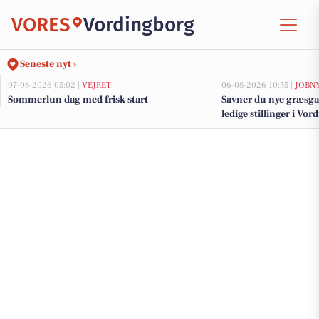
VORES
Vordingborg
Seneste nyt ›
07-08-2026 05:02 |
VEJRET
06-08-2026 10:55 |
JOBN
Sommerlun dag med frisk start
Savner du nye græsga
ledige stillinger i V