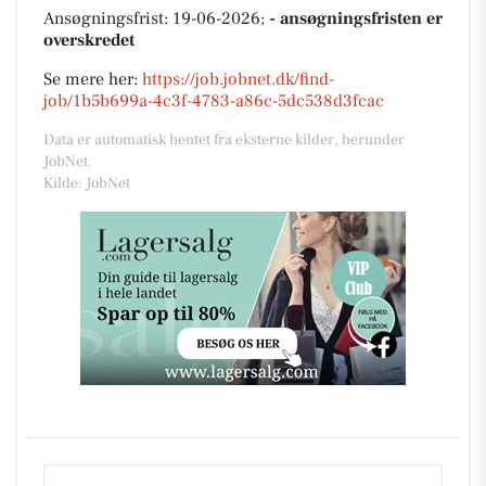
Ansøgningsfrist: 19-06-2026;
- ansøgningsfristen er
overskredet
Se mere her:
https://job.jobnet.dk/find-
job/1b5b699a-4c3f-4783-a86c-5dc538d3fcac
Data er automatisk hentet fra eksterne kilder, herunder
JobNet.
Kilde: JobNet