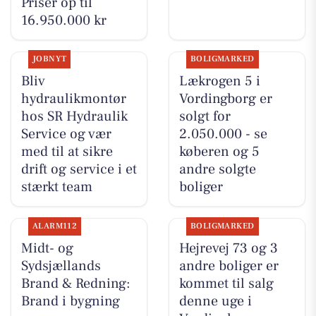
Priser op til
16.950.000 kr
JOBNYT
BOLIGMARKED
Bliv
Lækrogen 5 i
hydraulikmontør
Vordingborg er
hos SR Hydraulik
solgt for
Service og vær
2.050.000 - se
med til at sikre
køberen og 5
drift og service i et
andre solgte
stærkt team
boliger
ALARM112
BOLIGMARKED
Midt- og
Hejrevej 73 og 3
Sydsjællands
andre boliger er
Brand & Redning:
kommet til salg
Brand i bygning
denne uge i