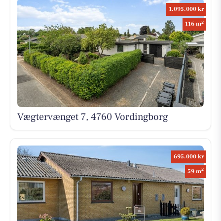
1.095.000 kr
2
116 m
Vægtervænget 7, 4760 Vordingborg
695.000 kr
2
59 m