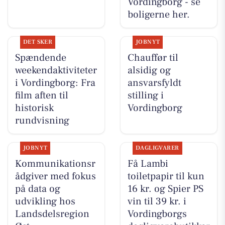
Vordingborg - se
boligerne her.
DET SKER
JOBNYT
Spændende
Chauffør til
weekendaktiviteter
alsidig og
i Vordingborg: Fra
ansvarsfyldt
film aften til
stilling i
historisk
Vordingborg
rundvisning
JOBNYT
DAGLIGVARER
Kommunikationsr
Få Lambi
ådgiver med fokus
toiletpapir til kun
på data og
16 kr. og Spier PS
udvikling hos
vin til 39 kr. i
Landsdelsregion
Vordingborgs