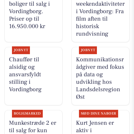
boliger til salg i
weekendaktiviteter
Vordingborg.
i Vordingborg: Fra
Priser op til
film aften til
16.950.000 kr
historisk
rundvisning
JOBNYT
JOBNYT
Chauffør til
Kommunikationsr
alsidig og
ådgiver med fokus
ansvarsfyldt
på data og
stilling i
udvikling hos
Vordingborg
Landsdelsregion
Øst
BOLIGMARKED
MØD DINE NABOER
Munkestræde 2 er
Kurt Jensen er
til salg for kun
aktiv i