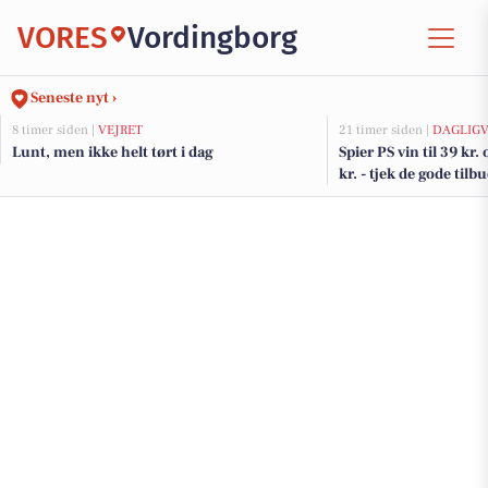
VORES
Vordingborg
Seneste nyt ›
8 timer siden |
VEJRET
21 timer siden |
DAGLIGV
Lunt, men ikke helt tørt i dag
Spier PS vin til 39 kr.
kr. - tjek de gode til