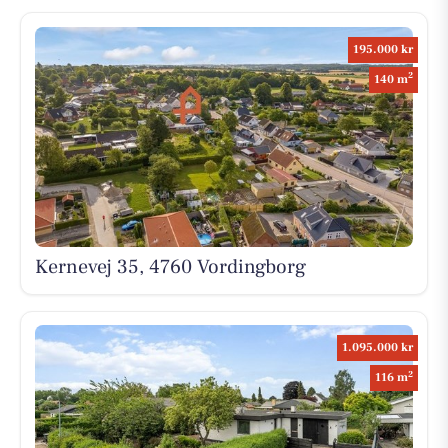
195.000 kr
2
140 m
Kernevej 35, 4760 Vordingborg
1.095.000 kr
2
116 m