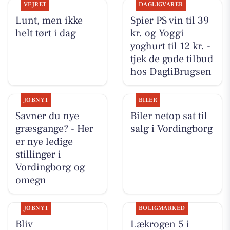
VEJRET
DAGLIGVARER
Lunt, men ikke
Spier PS vin til 39
helt tørt i dag
kr. og Yoggi
yoghurt til 12 kr. -
tjek de gode tilbud
hos DagliBrugsen
JOBNYT
BILER
Savner du nye
Biler netop sat til
græsgange? - Her
salg i Vordingborg
er nye ledige
stillinger i
Vordingborg og
omegn
JOBNYT
BOLIGMARKED
Bliv
Lækrogen 5 i