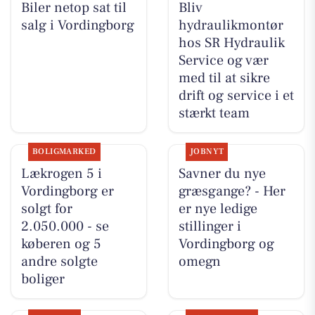
Biler netop sat til
Bliv
salg i Vordingborg
hydraulikmontør
hos SR Hydraulik
Service og vær
med til at sikre
drift og service i et
stærkt team
BOLIGMARKED
JOBNYT
Lækrogen 5 i
Savner du nye
Vordingborg er
græsgange? - Her
solgt for
er nye ledige
2.050.000 - se
stillinger i
køberen og 5
Vordingborg og
andre solgte
omegn
boliger