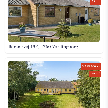
2
59 m
Rørkærvej 19E, 4760 Vordingborg
3.795.000 kr
2
240 m