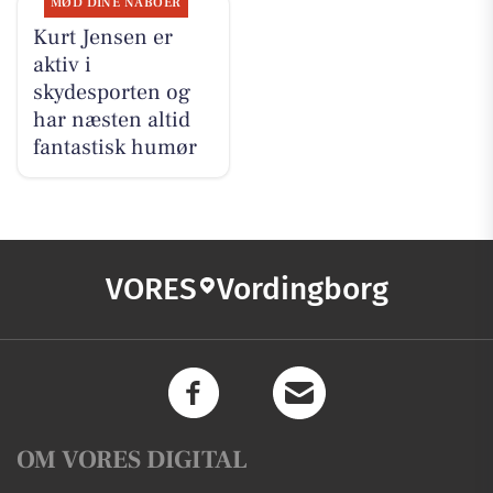
MØD DINE NABOER
Kurt Jensen er
aktiv i
skydesporten og
har næsten altid
fantastisk humør
VORES
Vordingborg
OM VORES DIGITAL