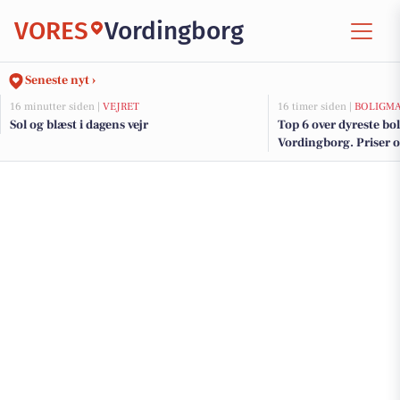
VORES
Vordingborg
Seneste nyt ›
16 minutter siden |
VEJRET
16 timer siden |
BOLIGM
Sol og blæst i dagens vejr
Top 6 over dyreste boli
Vordingborg. Priser o