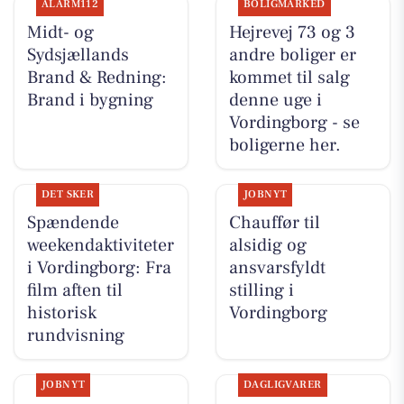
ALARM112
BOLIGMARKED
Midt- og
Hejrevej 73 og 3
Sydsjællands
andre boliger er
Brand & Redning:
kommet til salg
Brand i bygning
denne uge i
Vordingborg - se
boligerne her.
DET SKER
JOBNYT
Spændende
Chauffør til
weekendaktiviteter
alsidig og
i Vordingborg: Fra
ansvarsfyldt
film aften til
stilling i
historisk
Vordingborg
rundvisning
JOBNYT
DAGLIGVARER