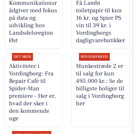
Kommunikationsr
Få Lambi
ådgiver med fokus
toiletpapir til kun
på data og
16 kr. og Spier PS
udvikling hos
vin til 39 kr. i
Landsdelsregion
Vordingborgs
Øst
dagligvarebutikker
DET SKER
BOLIGMARKED
Aktiviteter i
Munkestræde 2 er
Vordingborg: Fra
til salg for kun
Repair Café til
495.000 kr.: Se de
Spider-Man
billigste boliger til
premiere - Her er,
salg i Vordingborg
hvad der sker i
her
den kommende
uge