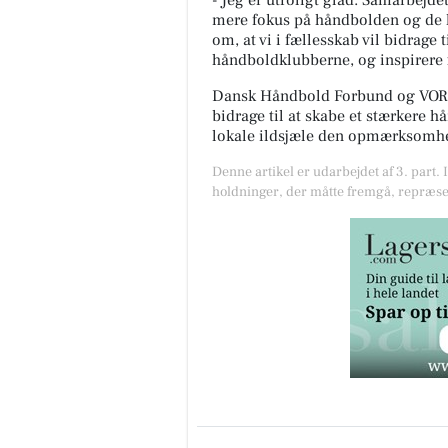
- Jeg er utroligt glad. Samarbejde
mere fokus på håndbolden og de l
om, at vi i fællesskab vil bidrage
håndboldklubberne, og inspirere f
Dansk Håndbold Forbund og VORE
bidrage til at skabe et stærkere h
lokale ildsjæle den opmærksomhed
Denne artikel er udarbejdet af 3. part. 
holdninger, der måtte fremgå, repræse