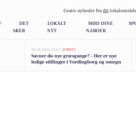
Gratis nyheder fra
dit
lokalområde
V
DET
LOKALT
MØD DINE
SP
SKER
NYT
NABOER
06-08-2026 10:55 |
JOBNYT
Savner du nye græsgange? - Her er nye
ledige stillinger i Vordingborg og omegn