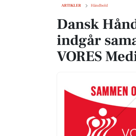
Dansk Håndbold Forbund indgår sama
ARTIKLER
Håndbold
Dansk Hånd
indgår sam
VORES Med