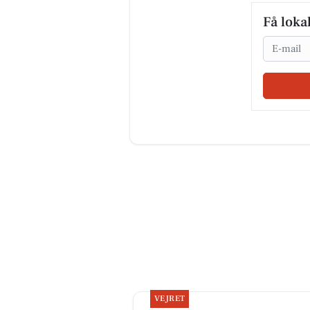
Få loka
Email
VEJRET