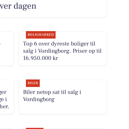
over dagen
BOLIGMARKED
-
Top 6 over dyreste boliger til
i
salg i Vordingborg. Priser op til
16.950.000 kr
BILER
ger
Biler netop sat til salg i
e i
Vordingborg
her.