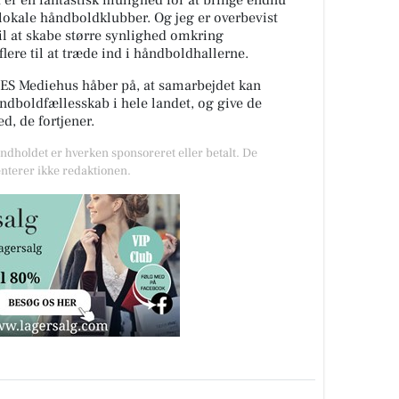
t er en fantastisk mulighed for at bringe endnu
okale håndboldklubber. Og jeg er overbevist
 til at skabe større synlighed omkring
lere til at træde ind i håndboldhallerne.
S Mediehus håber på, at samarbejdet kan
åndboldfællesskab i hele landet, og give de
, de fortjener.
Indholdet er hverken sponsoreret eller betalt. De
nterer ikke redaktionen.