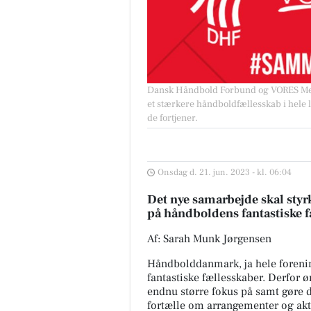
Dansk Håndbold Forbund og VORES Medi
et stærkere håndboldfællesskab i hele
de fortjener.
Onsdag d. 21. jun. 2023 - kl. 06:04
Det nye samarbejde skal styrk
på håndboldens fantastiske 
Af: Sarah Munk Jørgensen
Håndbolddanmark, ja hele foreni
fantastiske fællesskaber. Derfor
endnu større fokus på samt gøre
fortælle om arrangementer og akt