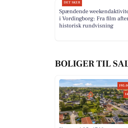
DET SKER
Spændende weekendaktivite
i Vordingborg: Fra film aften
historisk rundvisning
BOLIGER TIL SA
195.0
1