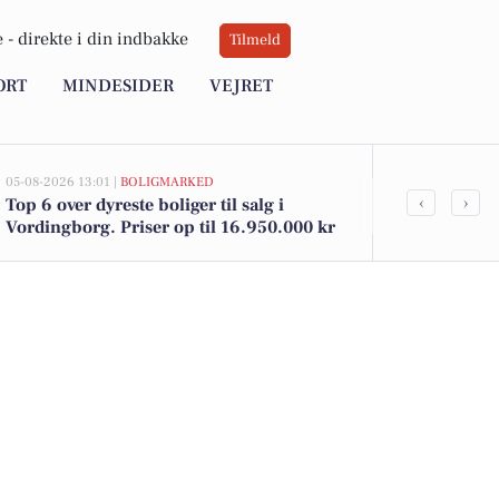
 -
direkte i din indbakke
Tilmeld
ORT
MINDESIDER
VEJRET
05-08-2026 13:01 |
BOLIGMARKED
05-08-2026 13:01
‹
›
Top 6 over dyreste boliger til salg i
Hejrevej 73 
Vordingborg. Priser op til 16.950.000 kr
til salg denn
boligerne he