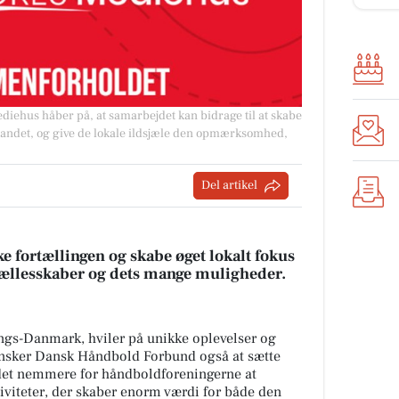
ehus håber på, at samarbejdet kan bidrage til at skabe
 landet, og give de lokale ildsjæle den opmærksomhed,
Del artikel
e fortællingen og skabe øget lokalt fokus
fællesskaber og dets mange muligheder.
ngs-Danmark, hviler på unikke oplevelser og
 ønsker Dansk Håndbold Forbund også at sætte
 det nemmere for håndboldforeningerne at
iviteter, der skaber enorm værdi for både den