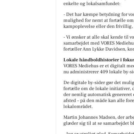
enkelte og lokalsamfundet:
- Det har kæmpe betydning for vore
mulighed for nemt at fortælle om
kampoplevelse eller den frivillig, 
- Vi ønsker at alle skal kende til
samarbejdet med VORES Mediehus 
fortæller Ann Lykke Davidsen, k
Lokale håndboldhistorier i foku
VORES Mediehus er et digitalt med
nu administrerer 409 lokale by-s
De digitale by-sider gør det muli
fortælle om de lokale initiativer,
der nemlig automatisk genereret e
afsted – på den måde kan alle for
lokalområdet.
Martin Johannes Madsen, der arb
glæder sig til at se samarbejdet b