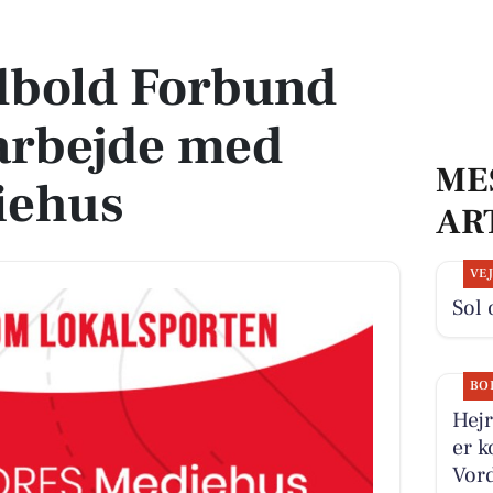
rbejde med VORES Mediehus
bold Forbund
arbejde med
ME
iehus
AR
VE
Sol 
BO
Hejr
er k
Vord