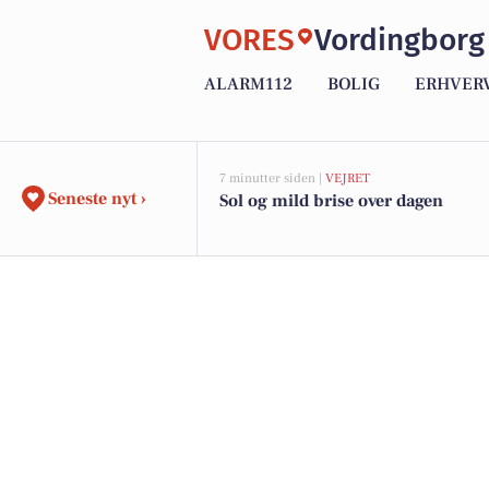
VORES
Vordingborg
ALARM112
BOLIG
ERHVER
7 minutter siden |
VEJRET
Seneste nyt ›
Sol og mild brise over dagen