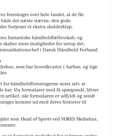
s foreninger over hele landet, at de får
 både det næste stævne, den gode
der fortjener et ekstra skulderklap.
 vores fantastiske håndboldfællesskab, og
skaber store muligheder for netop det,
ommunikationschef i Dansk Håndbold Forbund.
s
iehus, som har hovedkvarter i Aarhus, og lige
ider.
gt for håndboldforeningerne nemt selv at
 de har. Via formularer med få spørgsmål, bliver
n artikel, når formularen er udfyldt og sendt
eninger komme ud med deres historier til
ejder som Head of Sports ved VORES Mediehus,
lomstre: