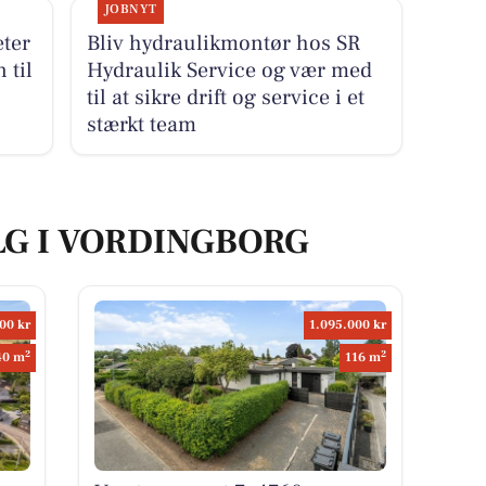
JOBNYT
ter
Bliv hydraulikmontør hos SR
 til
Hydraulik Service og vær med
til at sikre drift og service i et
stærkt team
LG I VORDINGBORG
00 kr
1.095.000 kr
2
2
40 m
116 m