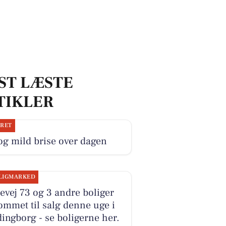
ST LÆSTE
TIKLER
JRET
og mild brise over dagen
LIGMARKED
evej 73 og 3 andre boliger
ommet til salg denne uge i
ingborg - se boligerne her.