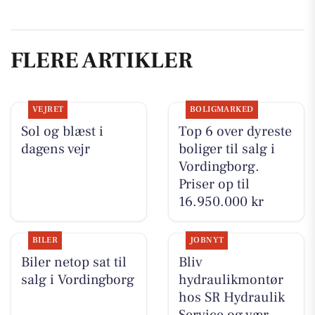
FLERE ARTIKLER
VEJRET
BOLIGMARKED
Sol og blæst i
Top 6 over dyreste
dagens vejr
boliger til salg i
Vordingborg.
Priser op til
16.950.000 kr
BILER
JOBNYT
Biler netop sat til
Bliv
salg i Vordingborg
hydraulikmontør
hos SR Hydraulik