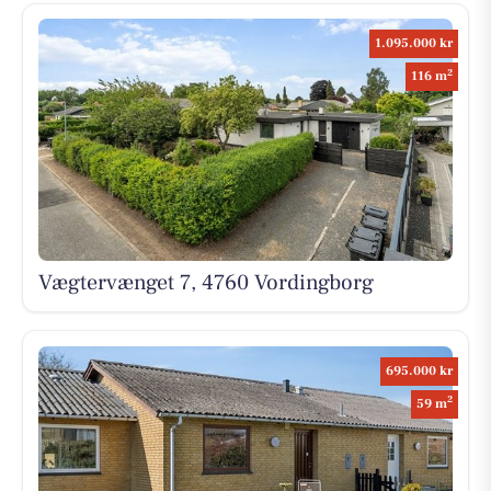
1.095.000 kr
2
116 m
Vægtervænget 7, 4760 Vordingborg
695.000 kr
2
59 m