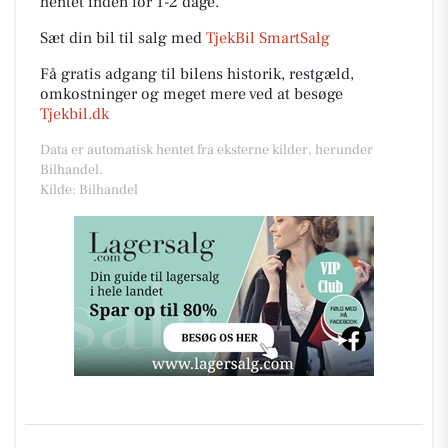
hentet inden for 1-2 dage.
Sæt din bil til salg med
TjekBil SmartSalg
Få gratis adgang til bilens historik, restgæld,
omkostninger og meget mere ved at besøge
Tjekbil.dk
Data er automatisk hentet fra eksterne kilder, herunder
Bilhandel.
Kilde: Bilhandel