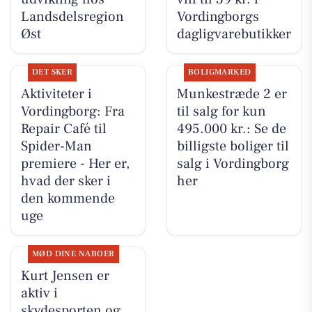
Landsdelsregion
Vordingborgs
Øst
dagligvarebutikker
DET SKER
BOLIGMARKED
Aktiviteter i
Munkestræde 2 er
Vordingborg: Fra
til salg for kun
Repair Café til
495.000 kr.: Se de
Spider-Man
billigste boliger til
premiere - Her er,
salg i Vordingborg
hvad der sker i
her
den kommende
uge
MØD DINE NABOER
Kurt Jensen er
aktiv i
skydesporten og