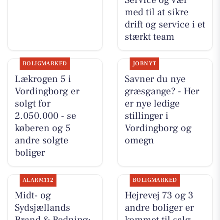
Service og vær
med til at sikre
drift og service i et
stærkt team
BOLIGMARKED
JOBNYT
Lækrogen 5 i
Savner du nye
Vordingborg er
græsgange? - Her
solgt for
er nye ledige
2.050.000 - se
stillinger i
køberen og 5
Vordingborg og
andre solgte
omegn
boliger
ALARM112
BOLIGMARKED
Midt- og
Hejrevej 73 og 3
Sydsjællands
andre boliger er
Brand & Redning:
kommet til salg