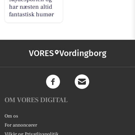
har næsten altid
fantastisk humør
VORES
Vordingborg
OM VORES DIGITAL
Om os
For annoncører
Vilkår og Privatlivspolitik