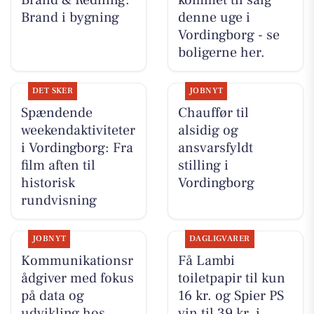
Brand i bygning
denne uge i
Vordingborg - se
boligerne her.
DET SKER
JOBNYT
Spændende
Chauffør til
weekendaktiviteter
alsidig og
i Vordingborg: Fra
ansvarsfyldt
film aften til
stilling i
historisk
Vordingborg
rundvisning
JOBNYT
DAGLIGVARER
Kommunikationsr
Få Lambi
ådgiver med fokus
toiletpapir til kun
på data og
16 kr. og Spier PS
udvikling hos
vin til 39 kr. i