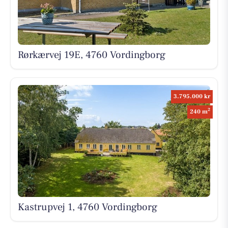
Rørkærvej 19E, 4760 Vordingborg
3.795.000 kr
2
240 m
Kastrupvej 1, 4760 Vordingborg