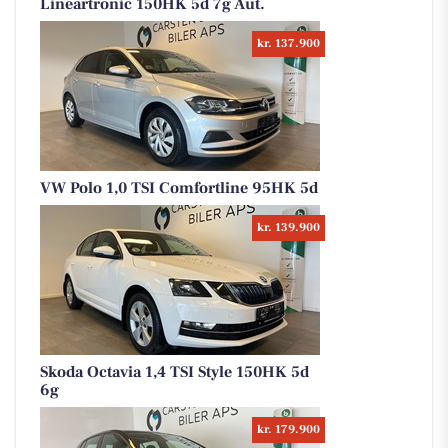
Lineartronic 150HK 5d 7g Aut.
kr. 137.900
VW Polo 1,0 TSI Comfortline 95HK 5d
kr. 139.900
Skoda Octavia 1,4 TSI Style 150HK 5d
6g
kr. 179.900