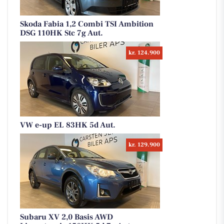
Skoda Fabia 1,2 Combi TSI Ambition
DSG 110HK Stc 7g Aut.
kr. 124.900
VW e-up EL 83HK 5d Aut.
kr. 129.900
Subaru XV 2,0 Basis AWD