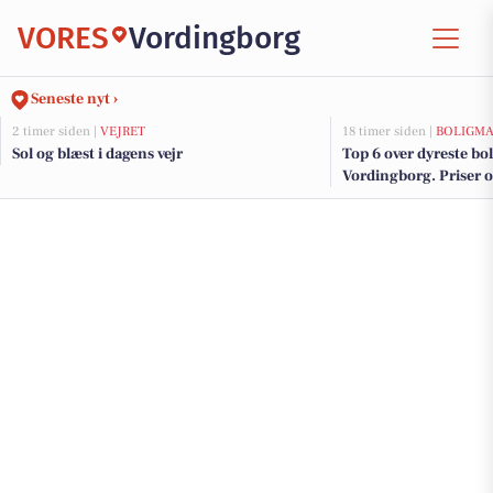
VORES
Vordingborg
Seneste nyt ›
2 timer siden |
VEJRET
18 timer siden |
BOLIGM
Sol og blæst i dagens vejr
Top 6 over dyreste boli
Vordingborg. Priser o