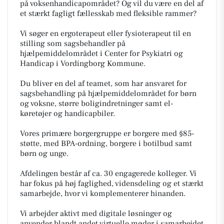
på voksenhandicapområdet? Og vil du være en del af
et stærkt fagligt fællesskab med fleksible rammer?
Vi søger en ergoterapeut eller fysioterapeut til en
stilling som sagsbehandler på
hjælpemiddelområdet i Center for Psykiatri og
Handicap i Vordingborg Kommune.
Du bliver en del af teamet, som har ansvaret for
sagsbehandling på hjælpemiddelområdet for børn
og voksne, større boligindretninger samt el-
køretøjer og handicapbiler.
Vores primære borgergruppe er borgere med §85-
støtte, med BPA-ordning, borgere i botilbud samt
børn og unge.
Afdelingen består af ca. 30 engagerede kolleger. Vi
har fokus på høj faglighed, vidensdeling og et stærkt
samarbejde, hvor vi komplementerer hinanden.
Vi arbejder aktivt med digitale løsninger og
anvender blandt andet virtuelle møder i samarbejdet