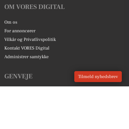
OM VORES DIGITAL
Om os
For annoncører
Vilkår og Privatlivspolitik
Kontakt VORES Digital
Administrer samtykke
GENVEJE
Tilmeld nyhedsbrev
Seneste nyt fra Vordingborg
Vores lokale erhverv
Kalenderen for Vordingborg
Fakta om Vordingborg
Erhvervsartikler