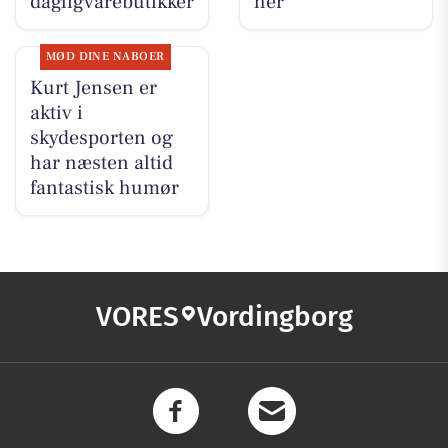
dagligvarebutikker
her
MØD DINE NABOER
Kurt Jensen er
aktiv i
skydesporten og
har næsten altid
fantastisk humør
VORES
Vordingborg