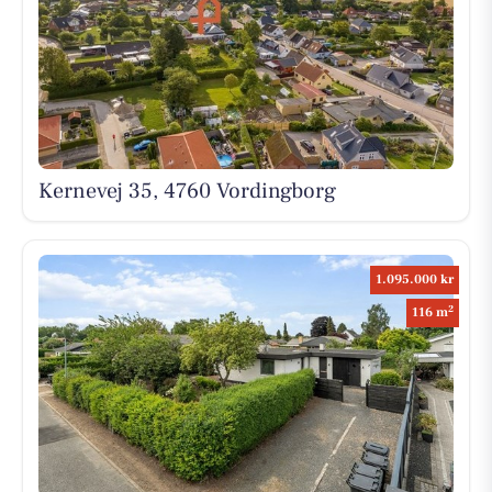
Kernevej 35, 4760 Vordingborg
1.095.000 kr
2
116 m