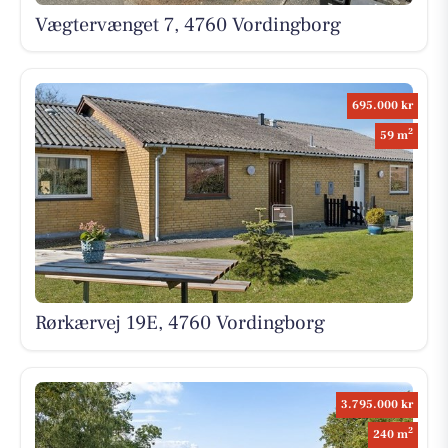
Vægtervænget 7, 4760 Vordingborg
695.000 kr
2
59 m
Rørkærvej 19E, 4760 Vordingborg
3.795.000 kr
2
240 m