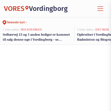
VORES
Vordingborg
Seneste nyt ›
1 time siden |
BOLIGMARKED
1 time siden |
DET SKER
Solbærvej 12 og 1 anden boliger er kommet
Oplevelser i Vordingb
til salg denne uge i Vordingborg - se
Badminton og Biograf
boligerne her.