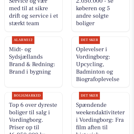
Service og vær
2.050.000 - se
med til at sikre
køberen og 5
drift og service i et
andre solgte
stærkt team
boliger
ALARM112
DET SKER
Midt- og
Oplevelser i
Sydsjællands
Vordingborg:
Brand & Redning:
Upcycling,
Brand i bygning
Badminton og
Biografoplevelse
BOLIGMARKED
DET SKER
Top 6 over dyreste
Spændende
boliger til salg i
weekendaktiviteter
Vordingborg.
i Vordingborg: Fra
Priser op til
film aften til