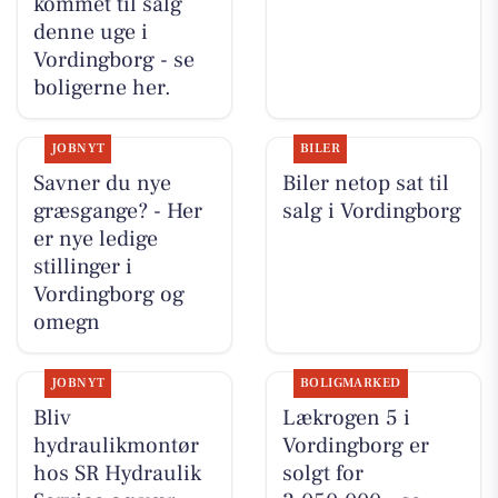
kommet til salg
denne uge i
Vordingborg - se
boligerne her.
JOBNYT
BILER
Savner du nye
Biler netop sat til
græsgange? - Her
salg i Vordingborg
er nye ledige
stillinger i
Vordingborg og
omegn
JOBNYT
BOLIGMARKED
Bliv
Lækrogen 5 i
hydraulikmontør
Vordingborg er
hos SR Hydraulik
solgt for