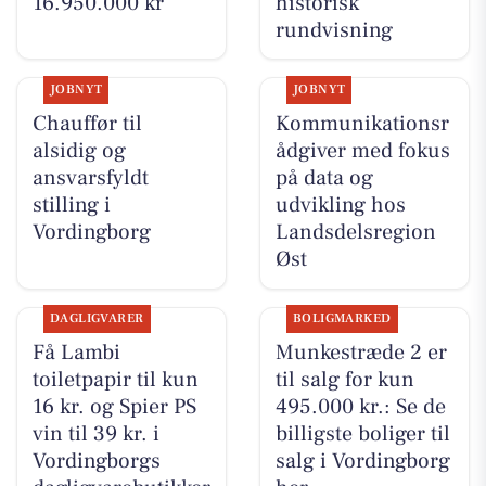
16.950.000 kr
historisk
rundvisning
JOBNYT
JOBNYT
Chauffør til
Kommunikationsr
alsidig og
ådgiver med fokus
ansvarsfyldt
på data og
stilling i
udvikling hos
Vordingborg
Landsdelsregion
Øst
DAGLIGVARER
BOLIGMARKED
Få Lambi
Munkestræde 2 er
toiletpapir til kun
til salg for kun
16 kr. og Spier PS
495.000 kr.: Se de
vin til 39 kr. i
billigste boliger til
Vordingborgs
salg i Vordingborg