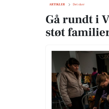
Gå rundt i Vordingborg og støt familier 
ARTIKLER
Det sker
Gå rundt i 
støt familie