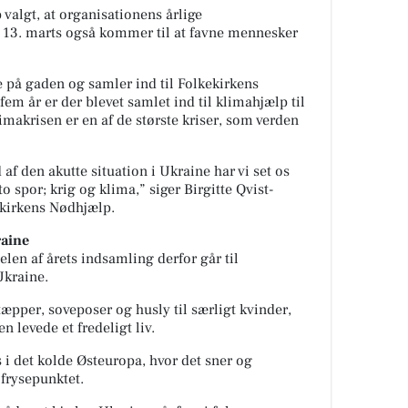
valgt, at organisationens årlige
13. marts også kommer til at favne mennesker
ige på gaden og samler ind til Folkekirkens
em år er der blevet samlet ind til klimahjælp til
limakrisen er en af de største kriser, som verden
 af den akutte situation i Ukraine har vi set os
o spor; krig og klima,” siger Birgitte Qvist-
ekirkens Nødhjælp.
raine
elen af årets indsamling derfor går til
Ukraine.
tæpper, soveposer og husly til særligt kvinder,
n levede et fredeligt liv.
 i det kolde Østeuropa, hvor det sner og
frysepunktet.