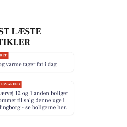
ST LÆSTE
TIKLER
JRET
og varme tager fat i dag
LIGMARKED
ærvej 12 og 1 anden boliger
ommet til salg denne uge i
ingborg - se boligerne her.