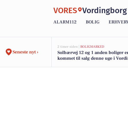
VORES
Vordingborg
ALARM112
BOLIG
ERHVER
2 timer siden |
BOLIGMARKED
Seneste nyt ›
Solbærvej 12 og 1 anden boliger e
kommet til salg denne uge i Vord
se boligerne her.