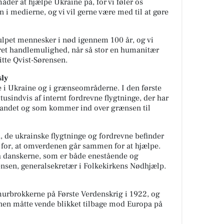
måder at hjælpe Ukraine på, for vi føler os
 i medierne, og vi vil gerne være med til at gøre
ulpet mennesker i nød igennem 100 år, og vi
ret handlemulighed, når så stor en humanitær
itte Qvist-Sørensen.
sly
e i Ukraine og i grænseområderne. I den første
tusindvis af internt fordrevne flygtninge, der har
af landet og som kommer ind over grænsen til
n, de ukrainske flygtninge og fordrevne befinder
ov for, at omverdenen går sammen for at hjælpe.
ra danskerne, som er både enestående og
rensen, generalsekretær i Folkekirkens Nødhjælp.
urbrokkerne på Første Verdenskrig i 1922, og
onen måtte vende blikket tilbage mod Europa på