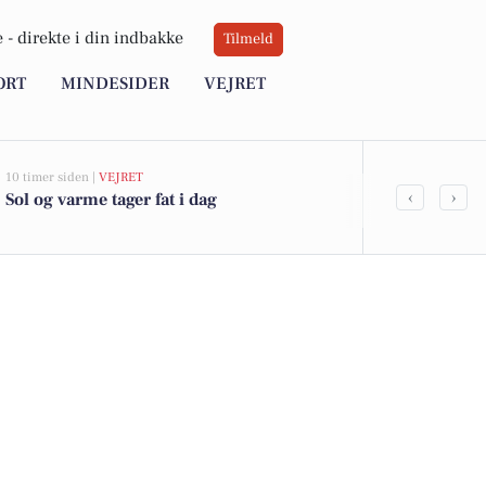
 -
direkte i din indbakke
Tilmeld
ORT
MINDESIDER
VEJRET
10 timer siden |
VEJRET
06-08-2026 10:55
‹
›
Sol og varme tager fat i dag
Savner du ny
ledige still