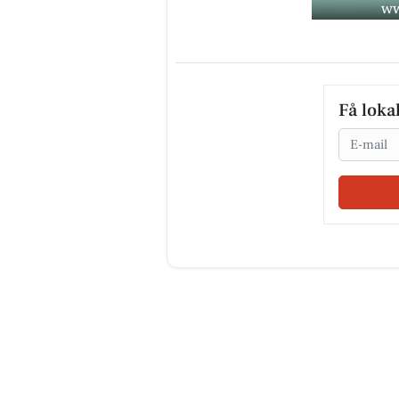
Få loka
Email