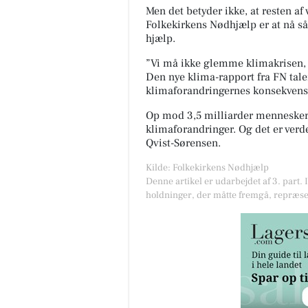
Men det betyder ikke, at resten af
Folkekirkens Nødhjælp er at nå 
hjælp.
”Vi må ikke glemme klimakrisen, 
Den nye klima-rapport fra FN taler
klimaforandringernes konsekvenser
Op mod 3,5 milliarder mennesker e
klimaforandringer. Og det er verden
Qvist-Sørensen.
Kilde: Folkekirkens Nødhjælp
Denne artikel er udarbejdet af 3. part. 
holdninger, der måtte fremgå, repræse