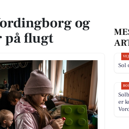
på flugt
Vordingborg og
ME
r på flugt
AR
VE
Sol 
BO
Solb
er k
Vord