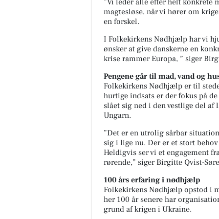
”Vi leder alle efter helt konkrete 
magtesløse, når vi hører om krigen
en forskel.
I Folkekirkens Nødhjælp har vi hj
ønsker at give danskerne en konk
krise rammer Europa, ” siger Birg
Pengene går til mad, vand og hu
Folkekirkens Nødhjælp er til sted
hurtige indsats er der fokus på de 
slået sig ned i den vestlige del 
Ungarn.
”Det er en utrolig sårbar situatio
sig i lige nu. Der er et stort beh
Heldigvis ser vi et engagement f
rørende,” siger Birgitte Qvist-Sø
100 års erfaring i nødhjælp
Folkekirkens Nødhjælp opstod i m
her 100 år senere har organisati
grund af krigen i Ukraine.