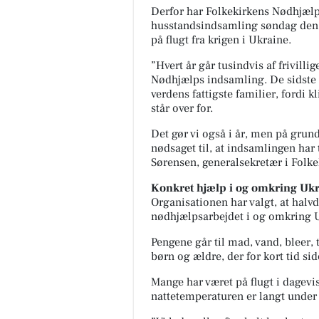
Derfor har Folkekirkens Nødhjælp 
husstandsindsamling søndag den 
på flugt fra krigen i Ukraine.
”Hvert år går tusindvis af frivill
Nødhjælps indsamling. De sidste f
verdens fattigste familier, fordi k
står over for.
Det gør vi også i år, men på grund
nødsaget til, at indsamlingen har t
Sørensen, generalsekretær i Folk
Konkret hjælp i og omkring Uk
Organisationen har valgt, at halvd
nødhjælpsarbejdet i og omkring 
Pengene går til mad, vand, bleer, 
børn og ældre, der for kort tid side
Mange har været på flugt i dagevis
nattetemperaturen er langt under 