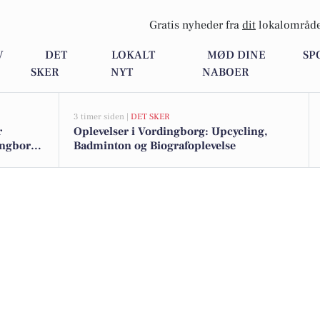
Gratis nyheder fra
dit
lokalområde
V
DET
LOKALT
MØD DINE
SP
SKER
NYT
NABOER
3 timer siden |
DET SKER
r
Oplevelser i Vordingborg: Upcycling,
ingborg -
Badminton og Biografoplevelse