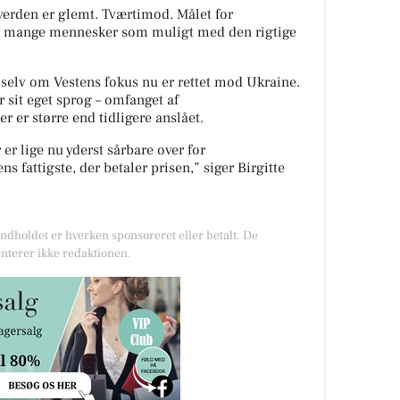
 verden er glemt. Tværtimod. Målet for
så mange mennesker som muligt med den rigtige
selv om Vestens fokus nu er rettet mod Ukraine.
 sit eget sprog – omfanget af
 er større end tidligere anslået.
r lige nu yderst sårbare over for
s fattigste, der betaler prisen,” siger Birgitte
Indholdet er hverken sponsoreret eller betalt. De
nterer ikke redaktionen.