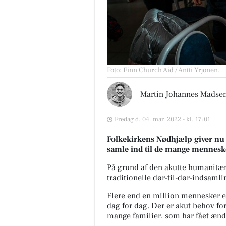
Foto: Finn Church Aid / Antti Yrjonen
.
Martin Johannes Madse
Fredag d. 04. mar. 2022 - kl. 17:01
Folkekirkens Nødhjælp giver nu
samle ind til de mange mennesker
På grund af den akutte humanitære
traditionelle dør-til-dør-indsamli
Flere end en million mennesker er 
dag for dag. Der er akut behov fo
mange familier, som har fået ændre