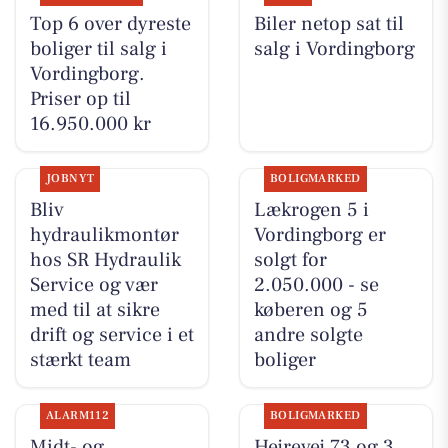
Top 6 over dyreste
Biler netop sat til
boliger til salg i
salg i Vordingborg
Vordingborg.
Priser op til
16.950.000 kr
JOBNYT
BOLIGMARKED
Bliv
Lækrogen 5 i
hydraulikmontør
Vordingborg er
hos SR Hydraulik
solgt for
Service og vær
2.050.000 - se
med til at sikre
køberen og 5
drift og service i et
andre solgte
stærkt team
boliger
ALARM112
BOLIGMARKED
Midt- og
Hejrevej 73 og 3