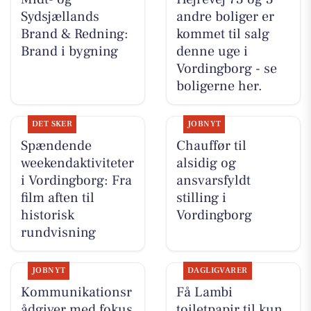
Sydsjællands
andre boliger er
Brand & Redning:
kommet til salg
Brand i bygning
denne uge i
Vordingborg - se
boligerne her.
DET SKER
JOBNYT
Spændende
Chauffør til
weekendaktiviteter
alsidig og
i Vordingborg: Fra
ansvarsfyldt
film aften til
stilling i
historisk
Vordingborg
rundvisning
JOBNYT
DAGLIGVARER
Kommunikationsr
Få Lambi
ådgiver med fokus
toiletpapir til kun