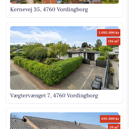
Kernevej 35, 4760 Vordingborg
1.095.000 kr
2
116 m
Vægtervænget 7, 4760 Vordingborg
695.000 kr
2
59 m