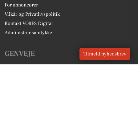
For annoncører
Vilkår og Privatlivspolitik
Kontakt VORES Digital
Administrer samtykke
GENVEJE
Tilmeld nyhedsbrev
Seneste nyt fra Vordingborg
Vores lokale erhverv
Kalenderen for Vordingborg
Fakta om Vordingborg
Erhvervsartikler
Vordingborg Kommune
Få en gratis salgsvurdering
Sponsoreret indhold