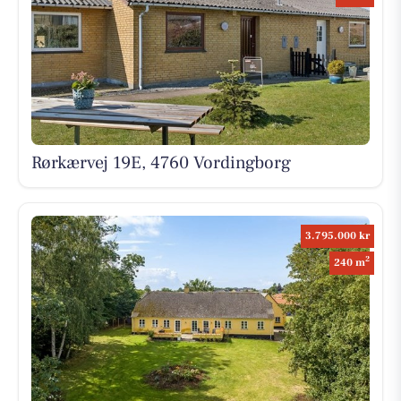
Rørkærvej 19E, 4760 Vordingborg
3.795.000 kr
2
240 m