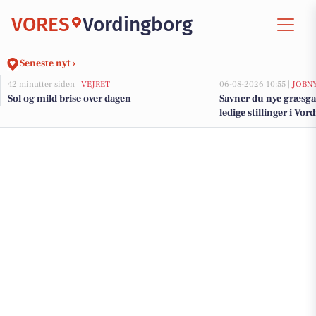
VORES
Vordingborg
Seneste nyt ›
42 minutter siden |
VEJRET
06-08-2026 10:55 |
JOBN
Sol og mild brise over dagen
Savner du nye græsga
ledige stillinger i V