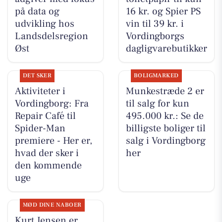
på data og
16 kr. og Spier PS
udvikling hos
vin til 39 kr. i
Landsdelsregion
Vordingborgs
Øst
dagligvarebutikker
DET SKER
BOLIGMARKED
Aktiviteter i
Munkestræde 2 er
Vordingborg: Fra
til salg for kun
Repair Café til
495.000 kr.: Se de
Spider-Man
billigste boliger til
premiere - Her er,
salg i Vordingborg
hvad der sker i
her
den kommende
uge
MØD DINE NABOER
Kurt Jensen er