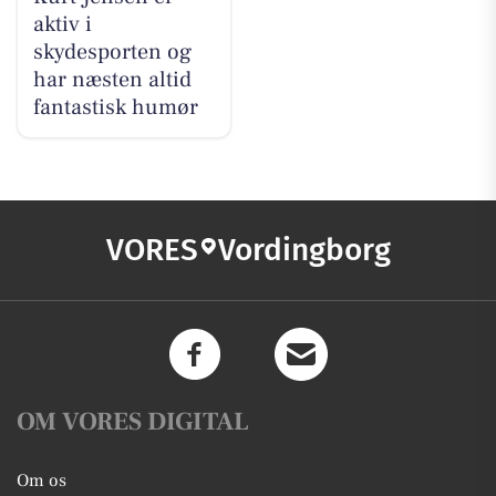
aktiv i
skydesporten og
har næsten altid
fantastisk humør
VORES
Vordingborg
OM VORES DIGITAL
Om os