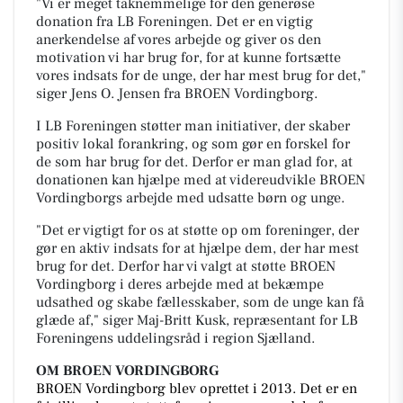
"Vi er meget taknemmelige for den generøse
donation fra LB Foreningen. Det er en vigtig
anerkendelse af vores arbejde og giver os den
motivation vi har brug for, for at kunne fortsætte
vores indsats for de unge, der har mest brug for det,"
siger Jens O. Jensen fra BROEN Vordingborg.
I LB Foreningen støtter man initiativer, der skaber
positiv lokal forankring, og som gør en forskel for
de som har brug for det. Derfor er man glad for, at
donationen kan hjælpe med at videreudvikle BROEN
Vordingborgs arbejde med udsatte børn og unge.
"Det er vigtigt for os at støtte op om foreninger, der
gør en aktiv indsats for at hjælpe dem, der har mest
brug for det. Derfor har vi valgt at støtte BROEN
Vordingborg i deres arbejde med at bekæmpe
udsathed og skabe fællesskaber, som de unge kan få
glæde af," siger Maj-Britt Kusk, repræsentant for LB
Foreningens uddelingsråd i region Sjælland.
OM BROEN VORDINGBORG
BROEN Vordingborg blev oprettet i 2013. Det er en