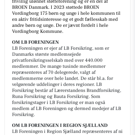
frivillig ulønnet støtteforening og er en del af
BROEN Danmark. I 2023 støttede BROEN
Vordingborg 175 børn og unge i hele kommunen til
en aktiv fritidsinteresse og et godt fællesskab med
andre børn og unge. De er jævnt fordelt i hele
Vordingborg Kommune.
OM LB FORENINGEN
LB Foreningen er ejer af LB Forsikring, som er
Danmarks største medlemsejede
privatforsikringsselskab med over 440.000
medlemmer. De mange tusinde medlemmer
repræsenteres af 70 delegerede, valgt af
medlemmerne over hele landet. De står bl.a. for
velgørende uddelinger i deres regioner. LB
Forsikring består af Lærerstandens Brandforsikring,
Runa Forsikring og Bauta Forsikring. Som
forsikringstager i LB Forsikring er man også
medlem af LB Foreningen og dermed medejer af LB
Forsikring.
OM LB FORENINGEN I REGION SJÆLLAND
LB Foreningen i Region Sjælland repræsenteres af ni