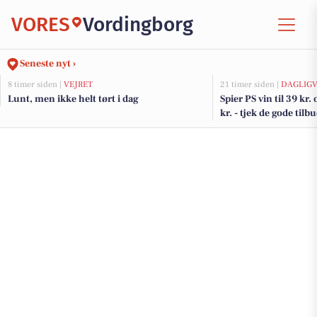
VORES
Vordingborg
Seneste nyt ›
8 timer siden |
VEJRET
21 timer siden |
DAGLIGV
Lunt, men ikke helt tørt i dag
Spier PS vin til 39 kr.
kr. - tjek de gode til