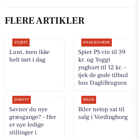
FLERE ARTIKLER
VEJRET
DAGLIGVARER
Lunt, men ikke
Spier PS vin til 39
helt tørt i dag
kr. og Yoggi
yoghurt til 12 kr. -
tjek de gode tilbud
hos DagliBrugsen
JOBNYT
BILER
Savner du nye
Biler netop sat til
græsgange? - Her
salg i Vordingborg
er nye ledige
stillinger i