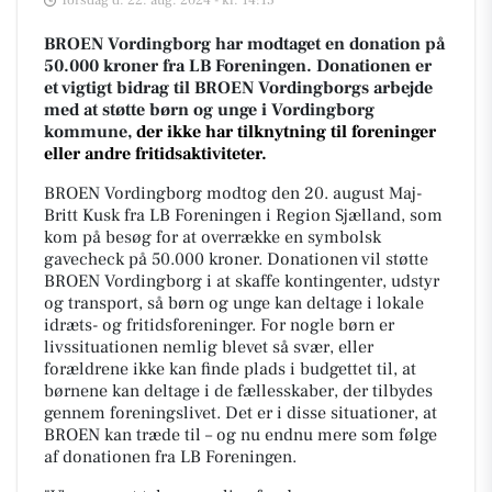
Torsdag d. 22. aug. 2024 - kl. 14:15
BROEN Vordingborg har modtaget en donation på
50.000 kroner fra LB Foreningen. Donationen er
et vigtigt bidrag til BROEN Vordingborgs arbejde
med at støtte børn og unge i Vordingborg
kommune,
der ikke har tilknytning til foreninger
eller andre fritidsaktiviteter.
BROEN Vordingborg modtog den 20. august Maj-
Britt Kusk fra LB Foreningen i Region Sjælland, som
kom på besøg for at overrække en symbolsk
gavecheck på 50.000 kroner. Donationen vil støtte
BROEN Vordingborg i at skaffe kontingenter, udstyr
og transport, så børn og unge kan deltage i lokale
idræts- og fritidsforeninger. For nogle børn er
livssituationen nemlig blevet så svær, eller
forældrene ikke kan finde plads i budgettet til, at
børnene kan deltage i de fællesskaber, der tilbydes
gennem foreningslivet. Det er i disse situationer, at
BROEN kan træde til – og nu endnu mere som følge
af donationen fra LB Foreningen.