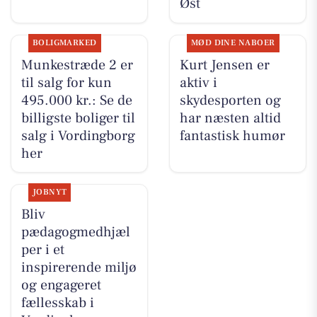
Øst
BOLIGMARKED
MØD DINE NABOER
Munkestræde 2 er
Kurt Jensen er
til salg for kun
aktiv i
495.000 kr.: Se de
skydesporten og
billigste boliger til
har næsten altid
salg i Vordingborg
fantastisk humør
her
JOBNYT
Bliv
pædagogmedhjæl
per i et
inspirerende miljø
og engageret
fællesskab i