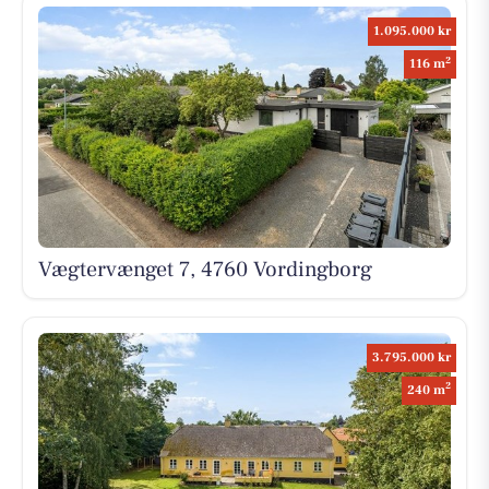
1.095.000 kr
2
116 m
Vægtervænget 7, 4760 Vordingborg
3.795.000 kr
2
240 m