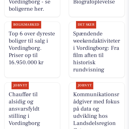
Vordingborg - se
Biografoplevelse
boligerne her.
BOLIGMARKED
DET SKER
Top 6 over dyreste
Spændende
boliger til salg i
weekendaktiviteter
Vordingborg.
i Vordingborg: Fra
Priser op til
film aften til
16.950.000 kr
historisk
rundvisning
JOBNYT
JOBNYT
Chauffør til
Kommunikationsr
alsidig og
ådgiver med fokus
ansvarsfyldt
på data og
stilling i
udvikling hos
Vordingborg
Landsdelsregion