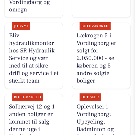
Vordingborg og
omegn
JOBNYT
BOLIGMARKED
Bliv
Lækrogen 5 i
hydraulikmontør
Vordingborg er
hos SR Hydraulik
solgt for
Service og vær
2.050.000 - se
med til at sikre
køberen og 5
drift og service i et
andre solgte
stærkt team
boliger
BOLIGMARKED
DET SKER
Solbærvej 12 og 1
Oplevelser i
anden boliger er
Vordingborg:
kommet til salg
Upcycling,
denne uge i
Badminton og