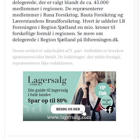
delegerede, der er valgt blandt de ca. 45.000
medlemmer i regionen. De repræsenterer
medlemmer i Runa Forsikring, Bauta Forsikring og
Lærerstandens Brandforsikring. Hvert år uddeler LB
Foreningen i Region Sjælland en mio. kroner til
forskellige formål i regionen. Se mere om
delegerede i Region Sjælland på lbforeningen.dk.
Denne artikel er udarbejdet af 3. part. Indholdet er hverken
sponsoreret eller betalt. De holdninger, der måtte fremgå,
repræsenterer ikke redaktionen.