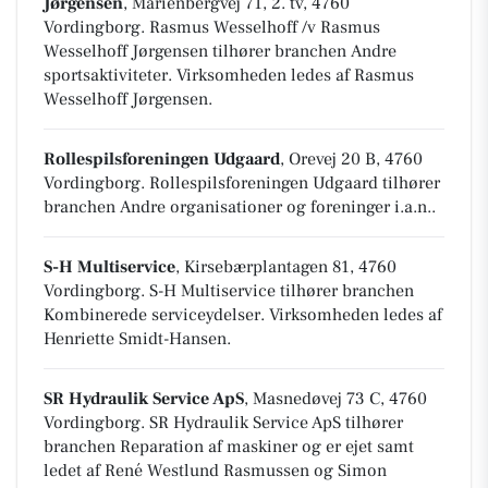
Jørgensen
, Marienbergvej 71, 2. tv, 4760
Vordingborg
.
Rasmus Wesselhoff /v Rasmus
Wesselhoff Jørgensen tilhører branchen
Andre
sportsaktiviteter
. Virksomheden ledes af Rasmus
Wesselhoff Jørgensen.
Rollespilsforeningen Udgaard
, Orevej 20 B, 4760
Vordingborg
.
Rollespilsforeningen Udgaard tilhører
branchen
Andre organisationer og foreninger i.a.n.
.
S-H Multiservice
, Kirsebærplantagen 81, 4760
Vordingborg
.
S-H Multiservice tilhører branchen
Kombinerede serviceydelser
. Virksomheden ledes af
Henriette Smidt-Hansen.
SR Hydraulik Service ApS
, Masnedøvej 73 C, 4760
Vordingborg
.
SR Hydraulik Service ApS tilhører
branchen
Reparation af maskiner
og er ejet samt
ledet af René Westlund Rasmussen og Simon