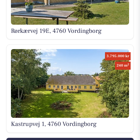
Rørkærvej 19E, 4760 Vordingborg
3.795.000 kr
2
240 m
Kastrupvej 1, 4760 Vordingborg