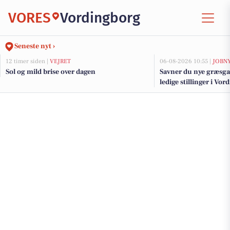
VORES
Vordingborg
Seneste nyt ›
12 timer siden |
VEJRET
06-08-2026 10:55 |
JOBN
Sol og mild brise over dagen
Savner du nye græsga
ledige stillinger i V