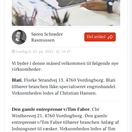
Søren Schrøder
Del artikel
Rasmussen
Lørdag d. 23. jul. 2022 - kl. 10:47
Vi byder i denne måned velkommen til følgende nye
virksomheder:
Blati
, Florke Strandvej 13, 4760 Vordingborg
.
Blati
tilhører branchen
Ikke-specialiseret engroshandel
.
Virksomheden ledes af Christian Hansen.
Den gamle entreprenør v/Tim Faber
, Chr
Winthersvej 21, 4760 Vordingborg
.
Den gamle
entreprenør v/Tim Faber tilhører branchen
Anlæg af
ledningsnet til væsker
. Virksomheden ledes af Tim