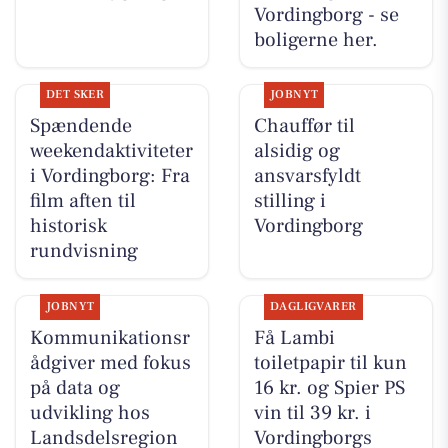
Vordingborg - se
boligerne her.
DET SKER
JOBNYT
Spændende
Chauffør til
weekendaktiviteter
alsidig og
i Vordingborg: Fra
ansvarsfyldt
film aften til
stilling i
historisk
Vordingborg
rundvisning
JOBNYT
DAGLIGVARER
Kommunikationsr
Få Lambi
ådgiver med fokus
toiletpapir til kun
på data og
16 kr. og Spier PS
udvikling hos
vin til 39 kr. i
Landsdelsregion
Vordingborgs