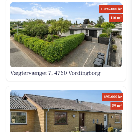
1.095.000 kr
2
116 m
Vægtervænget 7, 4760 Vordingborg
695.000 kr
2
59 m