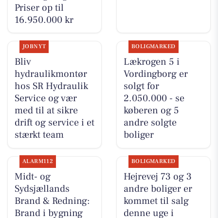
Priser op til
16.950.000 kr
JOBNYT
BOLIGMARKED
Bliv
Lækrogen 5 i
hydraulikmontør
Vordingborg er
hos SR Hydraulik
solgt for
Service og vær
2.050.000 - se
med til at sikre
køberen og 5
drift og service i et
andre solgte
stærkt team
boliger
ALARM112
BOLIGMARKED
Midt- og
Hejrevej 73 og 3
Sydsjællands
andre boliger er
Brand & Redning:
kommet til salg
Brand i bygning
denne uge i