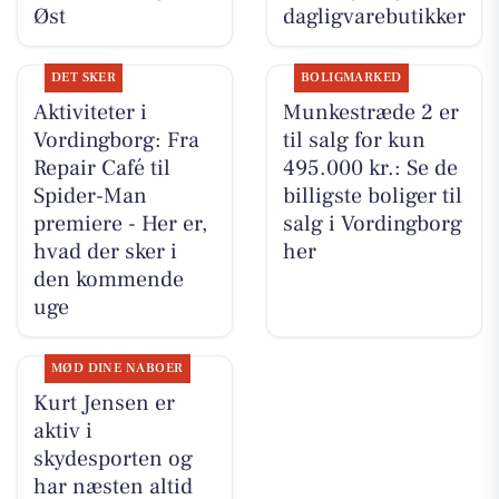
Øst
dagligvarebutikker
DET SKER
BOLIGMARKED
Aktiviteter i
Munkestræde 2 er
Vordingborg: Fra
til salg for kun
Repair Café til
495.000 kr.: Se de
Spider-Man
billigste boliger til
premiere - Her er,
salg i Vordingborg
hvad der sker i
her
den kommende
uge
MØD DINE NABOER
Kurt Jensen er
aktiv i
skydesporten og
har næsten altid