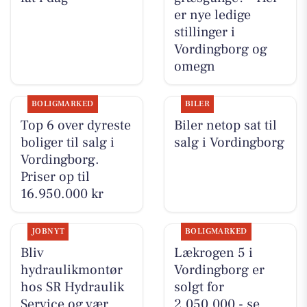
er nye ledige
stillinger i
Vordingborg og
omegn
BOLIGMARKED
BILER
Top 6 over dyreste
Biler netop sat til
boliger til salg i
salg i Vordingborg
Vordingborg.
Priser op til
16.950.000 kr
JOBNYT
BOLIGMARKED
Bliv
Lækrogen 5 i
hydraulikmontør
Vordingborg er
hos SR Hydraulik
solgt for
Service og vær
2.050.000 - se