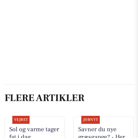
FLERE ARTIKLER
VEJRET
JOBNYT
Sol og varme tager
Savner du nye
fat i dag
græsgange? - Her