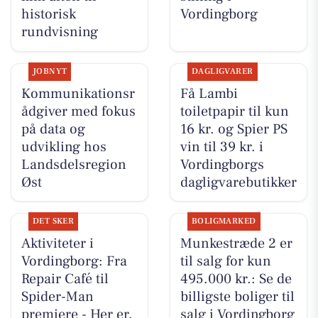
historisk
Vordingborg
rundvisning
JOBNYT
DAGLIGVARER
Kommunikationsr
Få Lambi
ådgiver med fokus
toiletpapir til kun
på data og
16 kr. og Spier PS
udvikling hos
vin til 39 kr. i
Landsdelsregion
Vordingborgs
Øst
dagligvarebutikker
DET SKER
BOLIGMARKED
Aktiviteter i
Munkestræde 2 er
Vordingborg: Fra
til salg for kun
Repair Café til
495.000 kr.: Se de
Spider-Man
billigste boliger til
premiere - Her er,
salg i Vordingborg