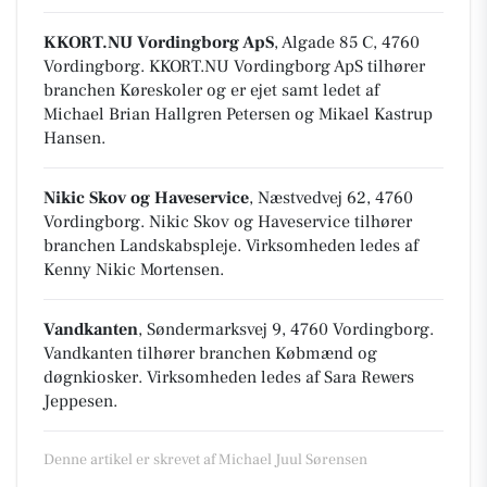
KKORT.NU Vordingborg ApS
, Algade 85 C, 4760
Vordingborg
.
KKORT.NU Vordingborg ApS tilhører
branchen
Køreskoler
og er ejet samt ledet af
Michael Brian Hallgren Petersen og Mikael Kastrup
Hansen.
Nikic Skov og Haveservice
, Næstvedvej 62, 4760
Vordingborg
.
Nikic Skov og Haveservice tilhører
branchen
Landskabspleje
. Virksomheden ledes af
Kenny Nikic Mortensen.
Vandkanten
, Søndermarksvej 9, 4760 Vordingborg
.
Vandkanten tilhører branchen
Købmænd og
døgnkiosker
. Virksomheden ledes af Sara Rewers
Jeppesen.
Denne artikel er skrevet af Michael Juul Sørensen