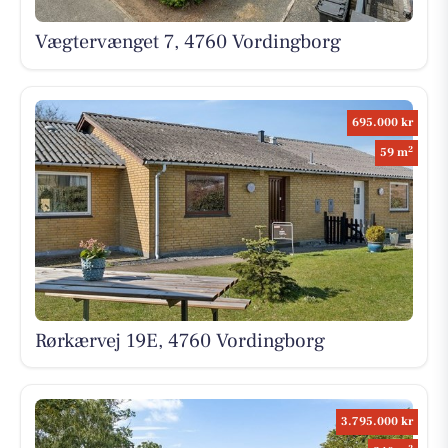
Vægtervænget 7, 4760 Vordingborg
695.000 kr
2
59 m
Rørkærvej 19E, 4760 Vordingborg
3.795.000 kr
2