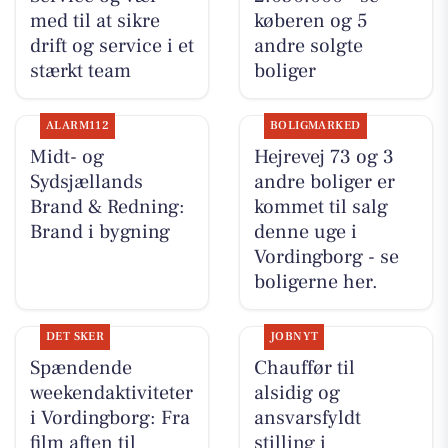
med til at sikre
køberen og 5
drift og service i et
andre solgte
stærkt team
boliger
ALARM112
BOLIGMARKED
Midt- og
Hejrevej 73 og 3
Sydsjællands
andre boliger er
Brand & Redning:
kommet til salg
Brand i bygning
denne uge i
Vordingborg - se
boligerne her.
DET SKER
JOBNYT
Spændende
Chauffør til
weekendaktiviteter
alsidig og
i Vordingborg: Fra
ansvarsfyldt
film aften til
stilling i