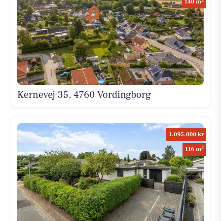
140 m
Kernevej 35, 4760 Vordingborg
1.095.000 kr
2
116 m