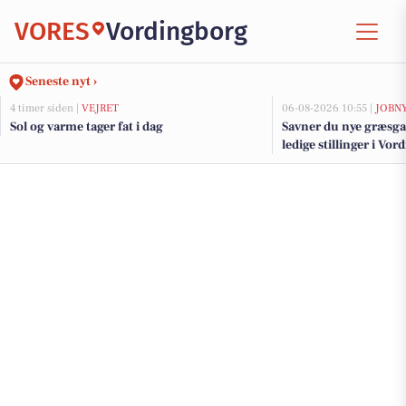
VORES
Vordingborg
Seneste nyt ›
4 timer siden |
VEJRET
06-08-2026 10:55 |
JOBN
Sol og varme tager fat i dag
Savner du nye græsga
ledige stillinger i V