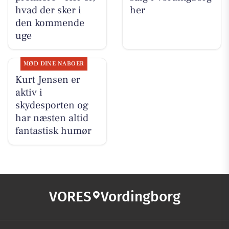
hvad der sker i
her
den kommende
uge
MØD DINE NABOER
Kurt Jensen er
aktiv i
skydesporten og
har næsten altid
fantastisk humør
VORES
Vordingborg