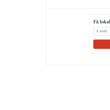
Få loka
Email