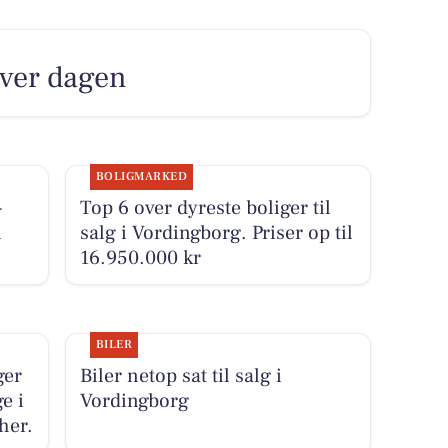
over dagen
BOLIGMARKED
-
Top 6 over dyreste boliger til
i
salg i Vordingborg. Priser op til
16.950.000 kr
BILER
ger
Biler netop sat til salg i
e i
Vordingborg
her.