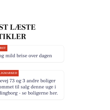
ST LÆSTE
TIKLER
JRET
og mild brise over dagen
LIGMARKED
evej 73 og 3 andre boliger
ommet til salg denne uge i
ingborg - se boligerne her.