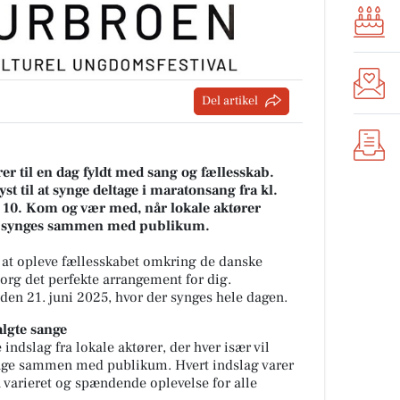
Del artikel
er til en dag fyldt med sang og fællesskab.
st til at synge deltage i maratonsang fra kl.
j 10. Kom og vær med, når lokale aktører
er synges sammen med publikum.
r at opleve fællesskabet omkring de danske
org det perfekte arrangement for dig.
den 21. juni 2025, hvor der synges hele dagen.
lgte sange
ndslag fra lokale aktører, der hver især vil
nge sammen med publikum. Hvert indslag varer
n varieret og spændende oplevelse for alle