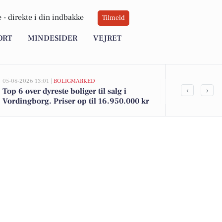
 -
direkte i din indbakke
Tilmeld
ORT
MINDESIDER
VEJRET
05-08-2026 13:01 |
BOLIGMARKED
05-08-2026 13:01
‹
›
Top 6 over dyreste boliger til salg i
Hejrevej 73 
Vordingborg. Priser op til 16.950.000 kr
til salg denn
boligerne he