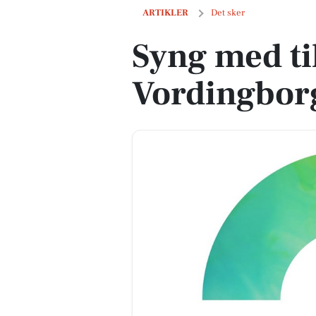
Syng med til maratonsang i Vordingbo
ARTIKLER
Det sker
Syng med ti
Vordingbor