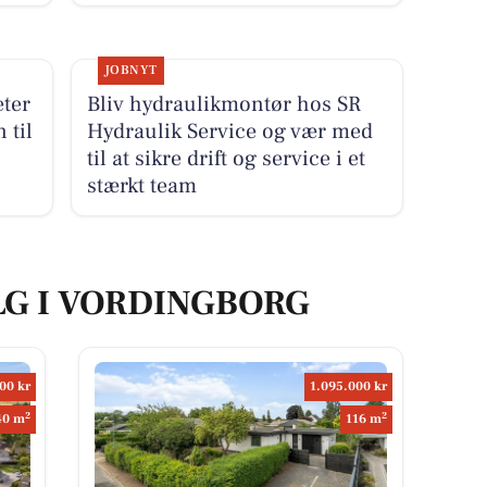
JOBNYT
ter
Bliv hydraulikmontør hos SR
 til
Hydraulik Service og vær med
til at sikre drift og service i et
stærkt team
LG I VORDINGBORG
00 kr
1.095.000 kr
2
2
40 m
116 m