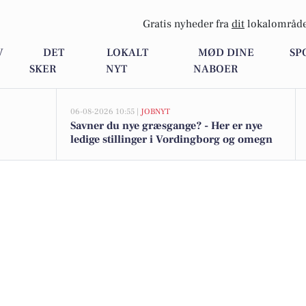
Gratis nyheder fra
dit
lokalområde
V
DET
LOKALT
MØD DINE
SP
SKER
NYT
NABOER
06-08-2026 10:55 |
JOBNYT
Savner du nye græsgange? - Her er nye
ledige stillinger i Vordingborg og omegn