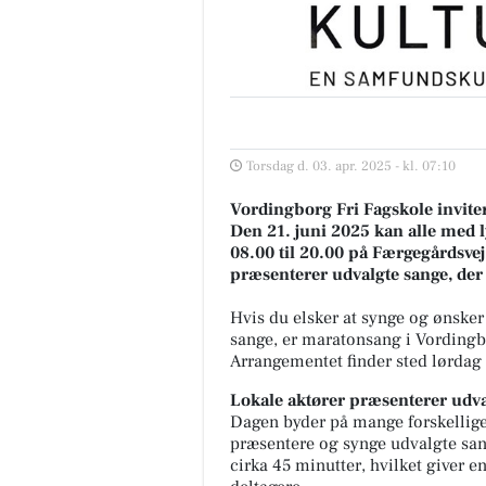
Torsdag d. 03. apr. 2025 - kl. 07:10
Vordingborg Fri Fagskole inviter
Den 21. juni 2025 kan alle med ly
08.00 til 20.00 på Færgegårdsve
præsenterer udvalgte sange, d
Hvis du elsker at synge og ønske
sange, er maratonsang i Vordingb
Arrangementet finder sted lørdag 
Lokale aktører præsenterer udva
Dagen byder på mange forskellige i
præsentere og synge udvalgte sa
cirka 45 minutter, hvilket giver e