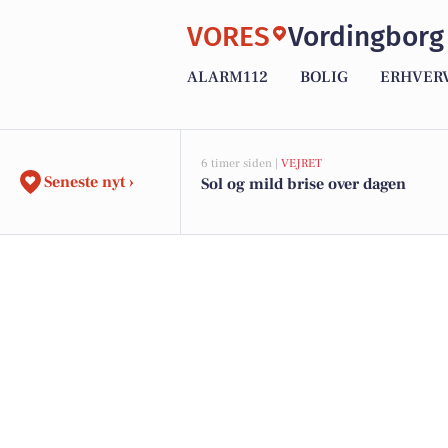
VORES
Vordingborg
ALARM112
BOLIG
ERHVER
6 timer siden |
VEJRET
Seneste nyt ›
Sol og mild brise over dagen