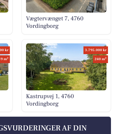
Vægtervænget 7, 4760
Vordingborg
00 kr
3.795.000 kr
2
2
59 m
240 m
Kastrupvej 1, 4760
Vordingborg
LGSVURDERINGER AF DIN