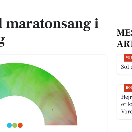
rg
l maratonsang i
ME
g
AR
VE
Sol 
BO
Hejr
er k
Vord