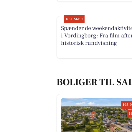
DET SKER
Spændende weekendaktivite
i Vordingborg: Fra film aften
historisk rundvisning
BOLIGER TIL SA
195.0
1