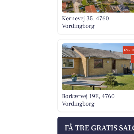
Kernevej 35, 4760
Vordingborg
695.0
Rørkærvej 19E, 4760
Vordingborg
FÅ TRE GRATIS SA