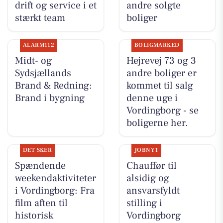
drift og service i et
andre solgte
stærkt team
boliger
ALARM112
BOLIGMARKED
Midt- og
Hejrevej 73 og 3
Sydsjællands
andre boliger er
Brand & Redning:
kommet til salg
Brand i bygning
denne uge i
Vordingborg - se
boligerne her.
DET SKER
JOBNYT
Spændende
Chauffør til
weekendaktiviteter
alsidig og
i Vordingborg: Fra
ansvarsfyldt
film aften til
stilling i
historisk
Vordingborg