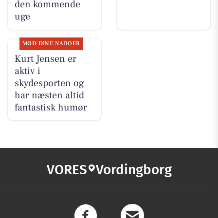
den kommende
uge
MØD DINE NABOER
Kurt Jensen er
aktiv i
skydesporten og
har næsten altid
fantastisk humør
VORES
Vordingborg