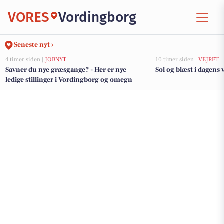
VORES
Vordingborg
Seneste nyt ›
4 timer siden |
JOBNYT
10 timer siden |
VEJRET
Savner du nye græsgange? - Her er nye
Sol og blæst i dagens 
ledige stillinger i Vordingborg og omegn