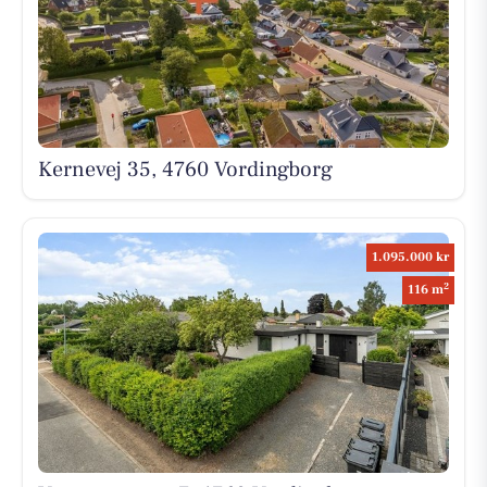
Kernevej 35, 4760 Vordingborg
1.095.000 kr
2
116 m