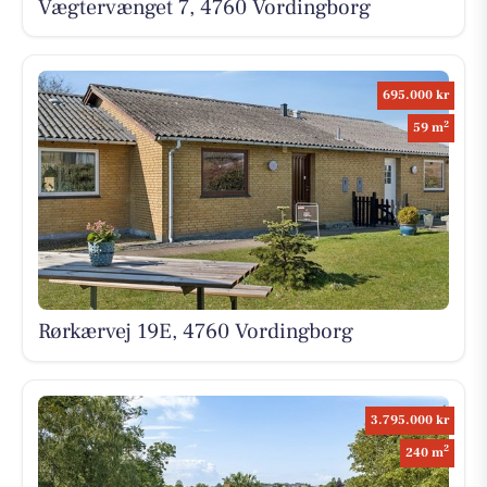
Vægtervænget 7, 4760 Vordingborg
695.000 kr
2
59 m
Rørkærvej 19E, 4760 Vordingborg
3.795.000 kr
2
240 m