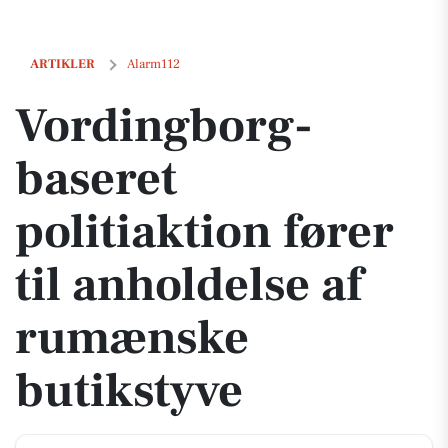
Vordingborg-baseret politiaktion fører til anholdelse af rumænske bu
ARTIKLER
Alarm112
Vordingborg-
baseret
politiaktion fører
til anholdelse af
rumænske
butikstyve