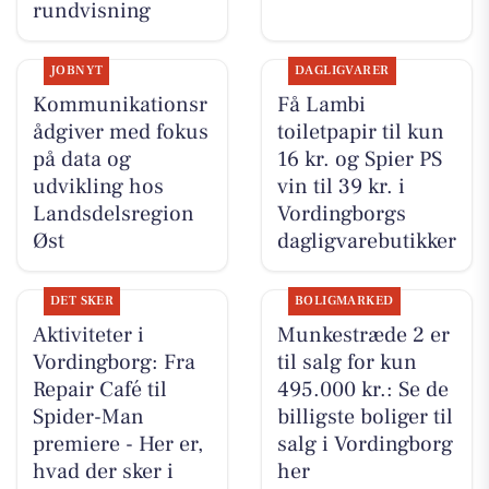
rundvisning
JOBNYT
DAGLIGVARER
Kommunikationsr
Få Lambi
ådgiver med fokus
toiletpapir til kun
på data og
16 kr. og Spier PS
udvikling hos
vin til 39 kr. i
Landsdelsregion
Vordingborgs
Øst
dagligvarebutikker
DET SKER
BOLIGMARKED
Aktiviteter i
Munkestræde 2 er
Vordingborg: Fra
til salg for kun
Repair Café til
495.000 kr.: Se de
Spider-Man
billigste boliger til
premiere - Her er,
salg i Vordingborg
hvad der sker i
her