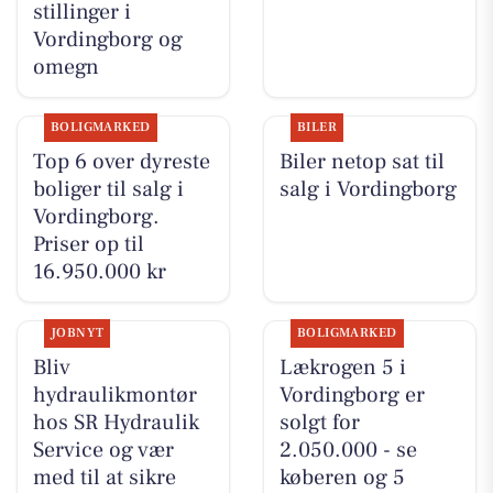
stillinger i
Vordingborg og
omegn
BOLIGMARKED
BILER
Top 6 over dyreste
Biler netop sat til
boliger til salg i
salg i Vordingborg
Vordingborg.
Priser op til
16.950.000 kr
JOBNYT
BOLIGMARKED
Bliv
Lækrogen 5 i
hydraulikmontør
Vordingborg er
hos SR Hydraulik
solgt for
Service og vær
2.050.000 - se
med til at sikre
køberen og 5