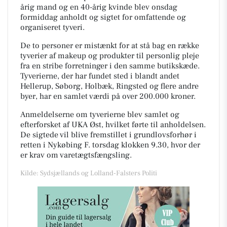
årig mand og en 40-årig kvinde blev onsdag
formiddag anholdt og sigtet for omfattende og
organiseret tyveri.
De to personer er mistænkt for at stå bag en række
tyverier af makeup og produkter til personlig pleje
fra en stribe forretninger i den samme butikskæde.
Tyverierne, der har fundet sted i blandt andet
Hellerup, Søborg, Holbæk, Ringsted og flere andre
byer, har en samlet værdi på over 200.000 kroner.
Anmeldelserne om tyverierne blev samlet og
efterforsket af UKA Øst, hvilket førte til anholdelsen.
De sigtede vil blive fremstillet i grundlovsforhør i
retten i Nykøbing F. torsdag klokken 9.30, hvor der
er krav om varetægtsfængsling.
Kilde: Sydsjællands og Lolland-Falsters Politi