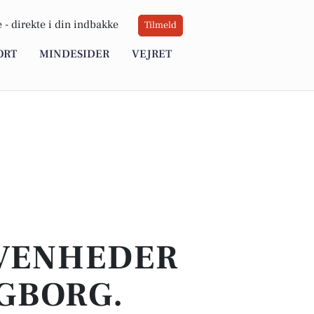
 -
direkte i din indbakke
Tilmeld
ORT
MINDESIDER
VEJRET
IVENHEDER
NGBORG.