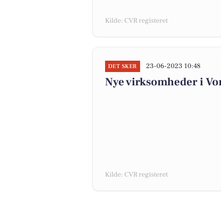
Kilde: CVR registeret
23-06-2023 10:48
DET SKER
Nye virksomheder i Vo
Kilde: CVR registeret