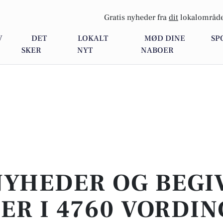
Gratis nyheder fra
dit
lokalområde
V
DET
LOKALT
MØD DINE
SP
SKER
NYT
NABOER
NYHEDER OG BEG
ER I 4760 VORDI