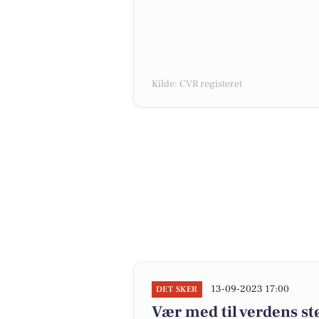
Kilde: CVR registeret
13-09-2023 17:00
DET SKER
Vær med til verdens st