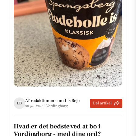
Af redaktionen · om Lis Bøje
Del artikel
LB
· Vordingborg
30. jun. 2026
Hvad er det bedste ved at bo i
Vordingborg - med dine ord?