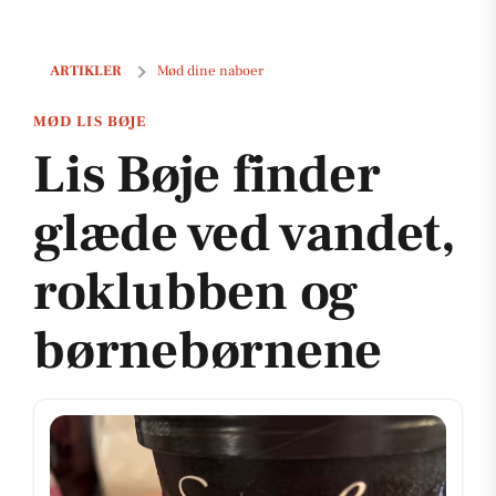
Lis Bøje finder glæde ved vandet, roklubben og børnebørnene
ARTIKLER
Mød dine naboer
MØD LIS BØJE
Lis Bøje finder
glæde ved vandet,
roklubben og
børnebørnene