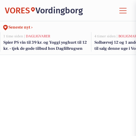
VORES
Vordingborg
Seneste nyt ›
1 time siden |
DAGLIGVARER
4 timer siden |
BOLIGMA
Spier PS vin til 39 kr. og Yoggi yoghurt til 12
Solbærvej 12 og 1 an
kr. - tjek de gode tilbud hos DagliBrugsen
til salg denne uge i V
boligerne her.