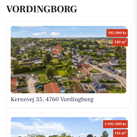
VORDINGBORG
195.000 kr
2
140 m
Kernevej 35, 4760 Vordingborg
1.095.000 kr
2
116 m