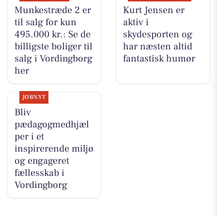
Munkestræde 2 er
Kurt Jensen er
til salg for kun
aktiv i
495.000 kr.: Se de
skydesporten og
billigste boliger til
har næsten altid
salg i Vordingborg
fantastisk humør
her
JOBNYT
Bliv
pædagogmedhjæl
per i et
inspirerende miljø
og engageret
fællesskab i
Vordingborg