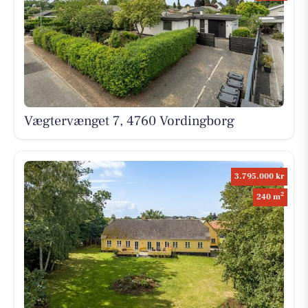
Vægtervænget 7, 4760 Vordingborg
3.795.000 kr
2
240 m