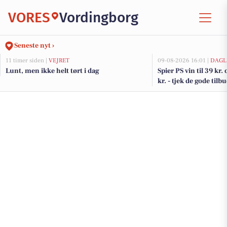
VORES
Vordingborg
Seneste nyt ›
11 timer siden |
VEJRET
09-08-2026 16:01 |
DAGL
Lunt, men ikke helt tørt i dag
Spier PS vin til 39 kr.
kr. - tjek de gode til