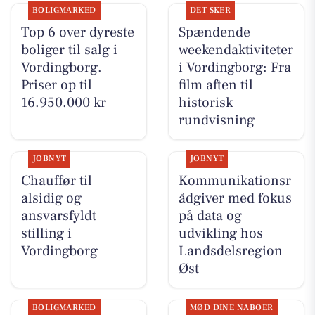
BOLIGMARKED
DET SKER
Top 6 over dyreste
Spændende
boliger til salg i
weekendaktiviteter
Vordingborg.
i Vordingborg: Fra
Priser op til
film aften til
16.950.000 kr
historisk
rundvisning
JOBNYT
JOBNYT
Chauffør til
Kommunikationsr
alsidig og
ådgiver med fokus
ansvarsfyldt
på data og
stilling i
udvikling hos
Vordingborg
Landsdelsregion
Øst
BOLIGMARKED
MØD DINE NABOER