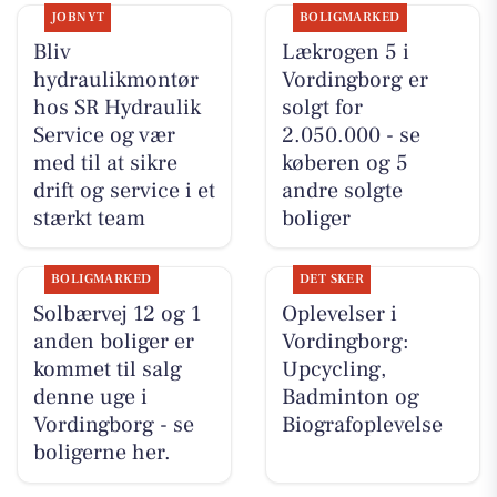
JOBNYT
BOLIGMARKED
Bliv
Lækrogen 5 i
hydraulikmontør
Vordingborg er
hos SR Hydraulik
solgt for
Service og vær
2.050.000 - se
med til at sikre
køberen og 5
drift og service i et
andre solgte
stærkt team
boliger
BOLIGMARKED
DET SKER
Solbærvej 12 og 1
Oplevelser i
anden boliger er
Vordingborg:
kommet til salg
Upcycling,
denne uge i
Badminton og
Vordingborg - se
Biografoplevelse
boligerne her.