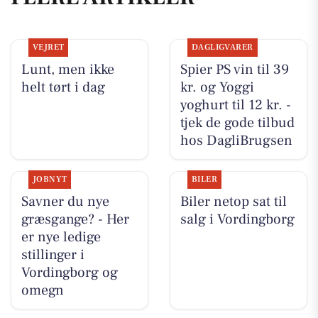
VEJRET
DAGLIGVARER
Lunt, men ikke
Spier PS vin til 39
helt tørt i dag
kr. og Yoggi
yoghurt til 12 kr. -
tjek de gode tilbud
hos DagliBrugsen
JOBNYT
BILER
Savner du nye
Biler netop sat til
græsgange? - Her
salg i Vordingborg
er nye ledige
stillinger i
Vordingborg og
omegn